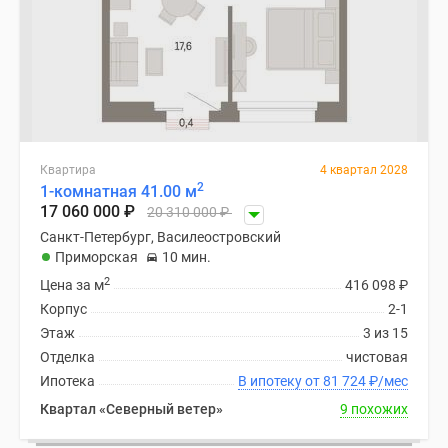
Квартира
4 квартал 2028
2
1-комнатная 41.00 м
17 060 000
₽
20 310 000
₽
Санкт-Петербург, Василеостровский
Приморская
10 мин.
2
Цена за м
416 098
₽
Корпус
2-1
Этаж
3 из 15
Отделка
чистовая
Ипотека
В ипотеку от 81 724
₽
/мес
Квартал «Северный ветер»
9 похожих