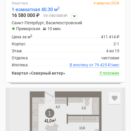
Квартира
4 квартал 2028
2
1-комнатная 40.30 м
16 580 000
₽
19 740 000
₽
Санкт-Петербург, Василеостровский
Приморская
10 мин.
2
Цена за м
411 414
₽
Корпус
2-1
Этаж
4 из 15
Отделка
чистовая
Ипотека
В ипотеку от 79 425
₽
/мес
Квартал «Северный ветер»
5 похожих