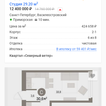
2
Студия 29.20 м
12 400 000
₽
14 760 000
₽
Санкт-Петербург, Василеостровский
Приморская
10 мин.
2
Цена за м
424 658
₽
Корпус
2-1
Этаж
6 из 8
Отделка
чистовая
Ипотека
В ипотеку от 59 401
₽
/мес
Квартал «Северный ветер»