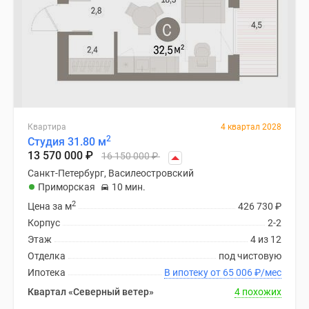
Квартира
4 квартал 2028
2
Студия 31.80 м
13 570 000
₽
16 150 000
₽
Санкт-Петербург, Василеостровский
Приморская
10 мин.
2
Цена за м
426 730
₽
Корпус
2-2
Этаж
4 из 12
Отделка
под чистовую
Ипотека
В ипотеку от 65 006
₽
/мес
Квартал «Северный ветер»
4 похожих