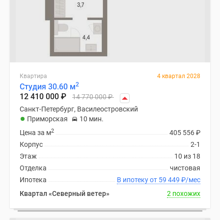
Квартира
4 квартал 2028
2
Студия 30.60 м
12 410 000
₽
14 770 000
₽
Санкт-Петербург, Василеостровский
Приморская
10 мин.
2
Цена за м
405 556
₽
Корпус
2-1
Этаж
10 из 18
Отделка
чистовая
Ипотека
В ипотеку от 59 449
₽
/мес
Квартал «Северный ветер»
2 похожих