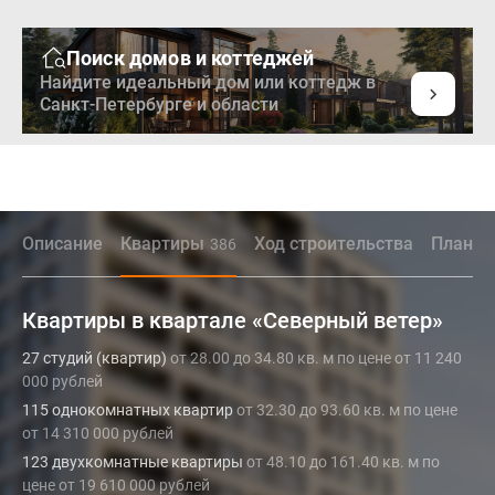
Поиск домов и коттеджей
Найдите идеальный дом или коттедж в
Санкт-Петербурге и области
Описание
Квартиры
Ход строительства
Планир
386
Квартиры в квартале «Северный ветер»
27 студий (квартир)
от 28.00 до 34.80 кв. м по цене от 11 240
000 рублей
115 однокомнатных квартир
от 32.30 до 93.60 кв. м по цене
от 14 310 000 рублей
123 двухкомнатные квартиры
от 48.10 до 161.40 кв. м по
цене от 19 610 000 рублей