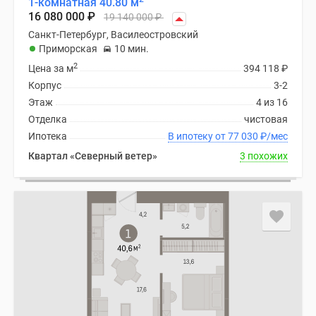
1-комнатная 40.80 м
16 080 000
₽
19 140 000
₽
Санкт-Петербург, Василеостровский
Приморская
10 мин.
2
Цена за м
394 118
₽
Корпус
3-2
Этаж
4 из 16
Отделка
чистовая
Ипотека
В ипотеку от 77 030
₽
/мес
Квартал «Северный ветер»
3 похожих