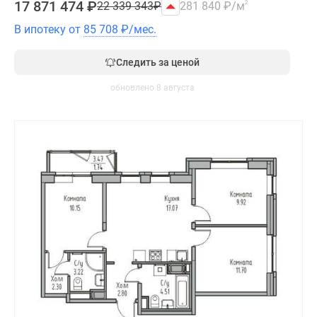
17 871 474
₽
22 339 343
₽
281 840
₽
/м
2
В ипотеку от
85 708
₽
/мес.
Следить за ценой
обновлено 8 августа