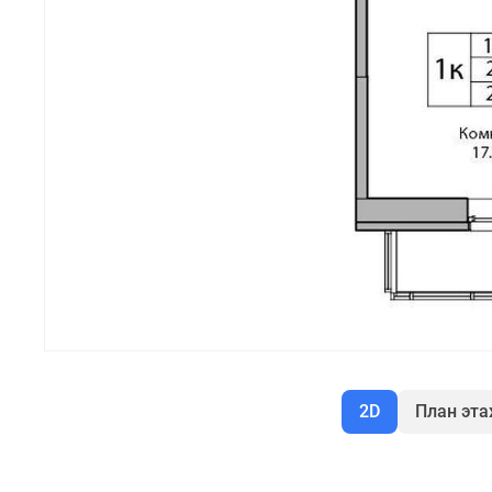
2D
План эт