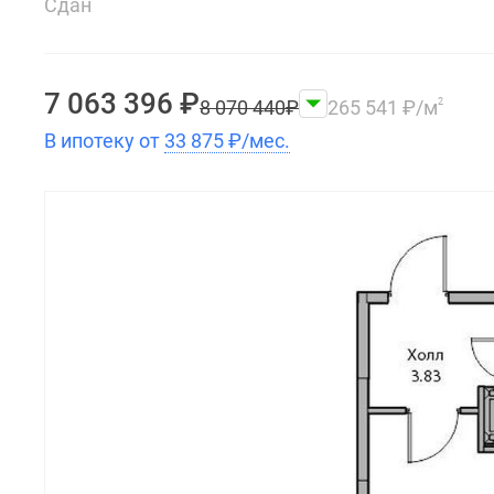
Сдан
7 063 396
₽
8 070 440
₽
265 541
₽
/м
2
В ипотеку от
33 875
₽
/мес.