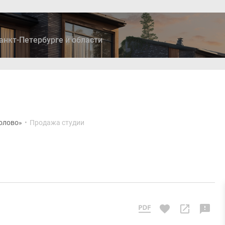
анкт-Петербурге и области
ры
Дома и коттеджи
Ипотека
Медиа
Консультация
олово»
•
Продажа студии