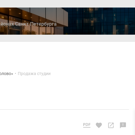
йонах Санкт-Петербурга
ры
Дома и коттеджи
Ипотека
Медиа
Консультация
олово»
•
Продажа студии