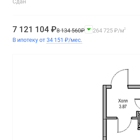
Сдан
7 121 104
₽
8 134 560
₽
264 725
₽
/м
2
В ипотеку от
34 151
₽
/мес.