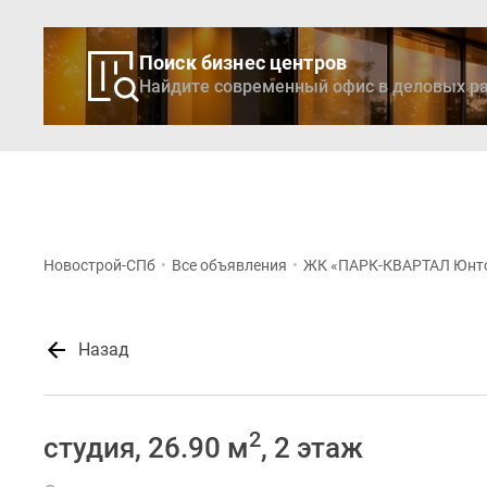
Поиск бизнес центров
Найдите современный офис в деловых ра
Новостройки
Кварти
Новострой-СПб
•
Все объявления
•
ЖК «ПАРК-КВАРТАЛ Юнт
Назад
2
студия, 26.90 м
, 2 этаж