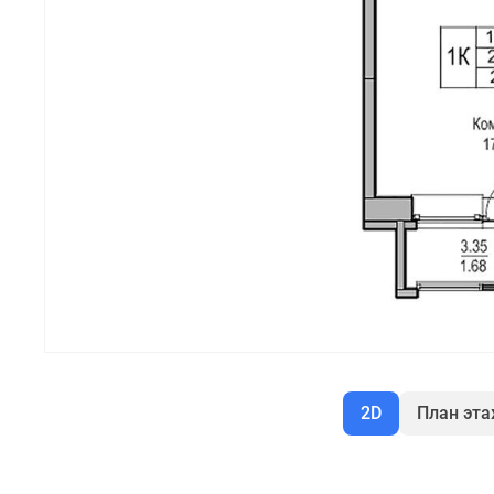
2D
План эт