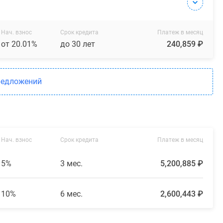
Нач. взнос
Срок кредита
Платеж в месяц
от 20.01%
до 30 лет
240,859 ₽
редложений
Нач. взнос
Срок кредита
Платеж в месяц
5%
3 мес.
5,200,885 ₽
10%
6 мес.
2,600,443 ₽