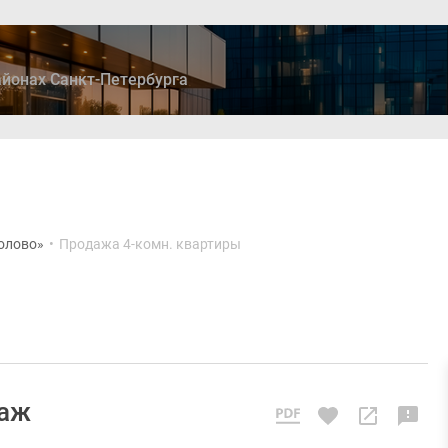
йонах Санкт-Петербурга
ры
Дома и коттеджи
Ипотека
Медиа
Консультация
олово»
•
Продажа 4-комн. квартиры
таж