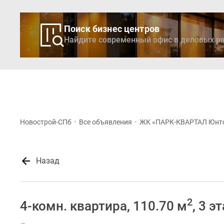
Поиск бизнес центров
Найдите современный офис в деловых ра
Новостройки
Кварти
Новострой-СПб
•
Все объявления
•
ЖК «ПАРК-КВАРТАЛ Юнт
Назад
2
4-комн. квартира, 110.70 м
, 3 э