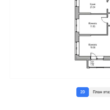
2D
План эт