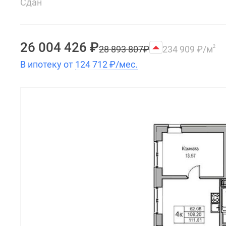
Сдан
26 004 426
₽
28 893 807
₽
234 909
₽
/м
2
В ипотеку от
124 712
₽
/мес.