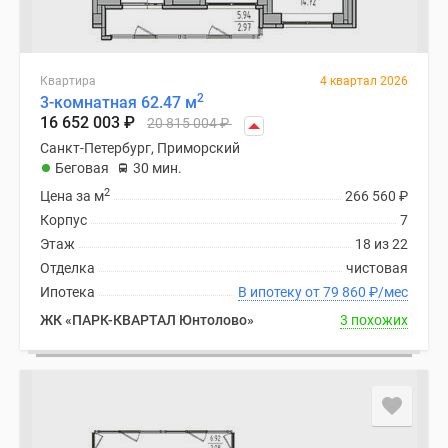
Квартира
4 квартал 2026
2
3-комнатная 62.47 м
16 652 003
₽
20 815 004
₽
Санкт-Петербург, Приморский
Беговая
30 мин.
2
Цена за м
266 560
₽
Корпус
7
Этаж
18 из 22
Отделка
чистовая
Ипотека
В ипотеку от 79 860
₽
/мес
ЖК «ПАРК-КВАРТАЛ Юнтолово»
3 похожих