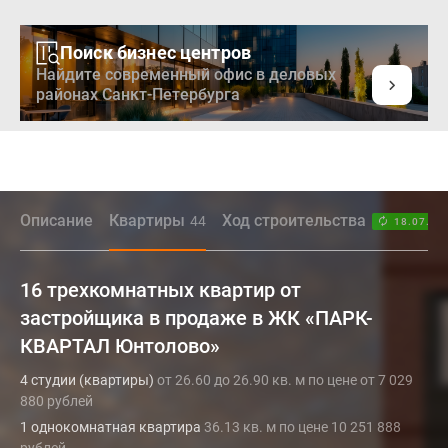
Поиск бизнес центров
Найдите современный офис в деловых
районах Санкт-Петербурга
Описание
Квартиры
Ход строительства
44
18.07.26
16 трехкомнатных квартир от
застройщика в продаже в ЖК «ПАРК-
КВАРТАЛ Юнтолово»
4 студии (квартиры)
от 26.60 до 26.90 кв. м по цене от 7 029
880 рублей
1 однокомнатная квартира
36.13 кв. м по цене 10 251 888