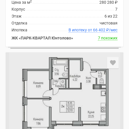
2
Цена за м
280 280
₽
Корпус
7
Этаж
6 из 22
Отделка
чистовая
Ипотека
В ипотеку от 66 402
₽
/мес
ЖК «ПАРК-КВАРТАЛ Юнтолово»
7 похожих