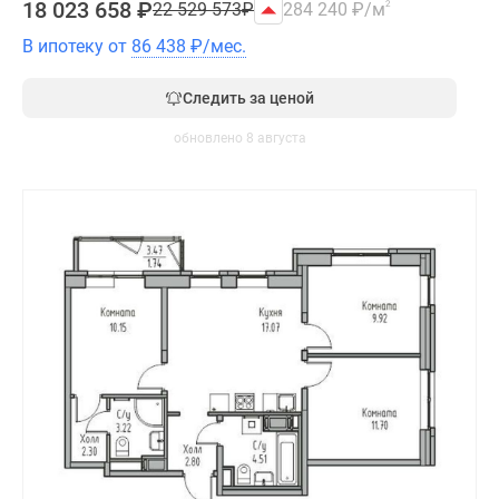
18 023 658
₽
22 529 573
₽
284 240
₽
/м
2
В ипотеку от
86 438
₽
/мес.
Следить за ценой
обновлено 8 августа