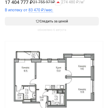
17 404 777
₽
21 755 971
₽
274 480
₽
/м
2
В ипотеку от
83 470
₽
/мес.
Следить за ценой
обновлено 6 августа