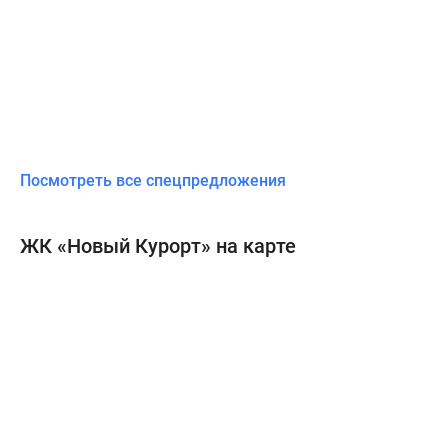
нишами
для
хранения
колясок
и
велосипедов
и
Посмотреть все спецпредложения
установленными
почтовыми
ящиками.
ЖК «Новый Курорт» на карте
Во
всех
секциях
установлены
современные
и
надежные
пассажирские