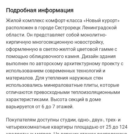
от
Подробная информация
25
до
Жилой комплекс комфорт-класса «Новый курорт»
124
расположен в городе Сестрорецк Ленинградской
квадратных
области. Он представляет собой монолитно-
метров.
кирпичную многосекционную новостройку,
На
оформленную в светло-желтой цветовой гамме с
верхних
помощью облицовочного камня. Дизайн здания
этажах
выполнен по авторскому архитектурному проекту с
расположено
использованием современных технологий и
видовое
материалов. Для утепления наружных стен
жилье
использовались минераловатные плиты, которые
с
отличаются превосходными теплоизоляционными
панорамным
характеристиками. Высота секций в доме
остеклением
варьируется от 6 до 7 этажей.
и
открытыми
Покупателям доступны студии, одно-, двух-, трех- и
террасами.
четырехкомнатные квартиры площадью от 25 до 124
Всего