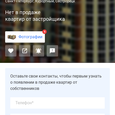
Жилой
Санкт-Петербург, Курортный, Сестрорецк
комплекс
Нет в продаже
комфорт-
квартир от застройщика
класса
«Новый
курорт»
5
Фотографии
расположен
в
городе
Сестрорецк
Ленинградской
области.
Он
Оставьте свои контакты, чтобы первым узнать
представляет
о появлении в продаже квартир от
собой
собственников
монолитно-
кирпичную
многосекционную
новостройку,