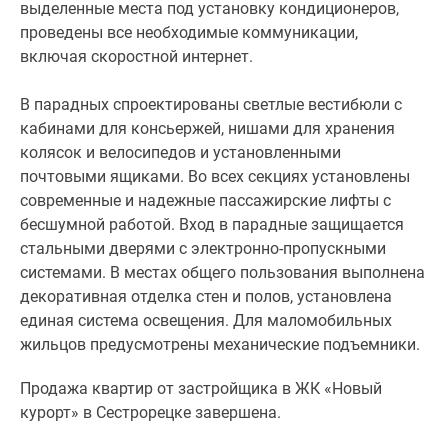
четырехкомнатных
выделенные места под установку кондиционеров,
квартирах
проведены все необходимые коммуникации,
предусмотрены
включая скоростной интернет.
раздельные
санузлы,
В парадных спроектированы светлые вестибюли с
а
кабинами для консьержей, нишами для хранения
в
колясок и велосипедов и установленными
некоторых
почтовыми ящиками. Во всех секциях установлены
из
современные и надежные пассажирские лифты с
них
бесшумной работой. Вход в парадные защищается
есть
стальными дверями с электронно-пропускными
и
системами. В местах общего пользования выполнена
дополнительные
декоративная отделка стен и полов, установлена
санузлы
единая система освещения. Для маломобильных
для
жильцов предусмотрены механические подъемники.
гостей.
Во
Продажа квартир от застройщика в ЖК «Новый
всех
курорт» в Сестрорецке завершена.
типах