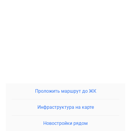
лифты
с
бесшумной
работой.
Вход
в
парадные
защищается
стальными
дверями
с
электронно-
пропускными
Проложить маршрут до ЖК
системами.
В
местах
Инфраструктура на карте
общего
пользования
Новостройки рядом
выполнена