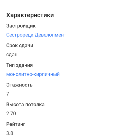
в
доме
Характеристики
варьируется
от
Застройщик
6
Сестрорецк Девелопмент
до
Срок сдачи
7
этажей.
сдан
Тип здания
Покупателям
монолитно-кирпичный
доступны
студии,
Этажность
одно-,
7
двух-,
Высота потолка
трех-
и
2.70
четырехкомнатные
Рейтинг
квартиры
3.8
площадью