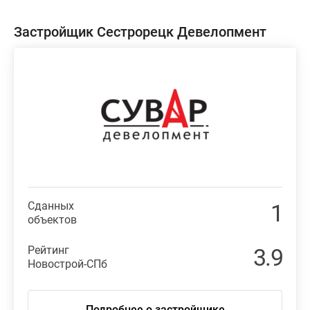
застройщика
в
Застройщик Сестрорецк Девелопмент
ЖК
«Новый
курорт»
в
Сестрорецке
завершена.
Сданных
1
объектов
Рейтинг
3.9
Новострой-СПб
Подробнее о застройщике