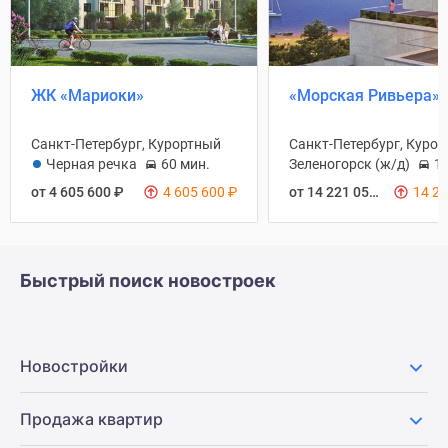
ЖК «Мариоки»
«Морская Ривьера»
Санкт-Петербург, Курортный
Санкт-Петербург, Куро
Черная речка
60 мин.
Зеленогорск (ж/д)
10
от 4 605 600
₽
4 605 600
₽
от 14 221 050
₽
14 2
Быстрый поиск новостроек
Новостройки
Продажа квартир