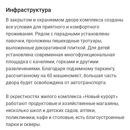
декоративная
Инфраструктура
отделка
стен
В закрытом и охраняемом дворе комплекса созданы
и
все условия для приятного и комфортного
полов,
проживания. Рядом с парадными установлены
установлена
лавочки, проложены пешеходные тротуары,
единая
выложенные декоративной плиткой. Для детей
система
установлена современная многофункциональная
освещения.
площадка с качелями, горками и другими
Для
развлечениями. Благодаря подземному паркингу,
маломобильных
рассчитанному на 60 машиномест, большая часть
жильцов
двора будет освобождена от автотранспорта.
предусмотрены
механические
В окрестностях жилого комплекса «Новый курорт»
подъемники.
работают продуктовые и хозяйственные магазины,
несколько школ и детских садов, аптеки,
Продажа
поликлиники, кафе и столовые, есть благоустроенные
квартир
парки и скверы.
от