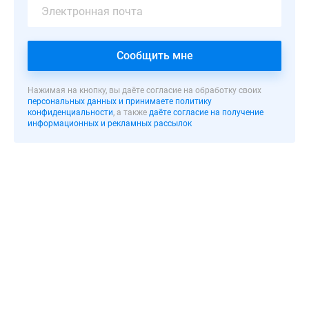
оформленную
в
светло-
Сообщить мне
желтой
цветовой
гамме
Нажимая на кнопку, вы даёте согласие на обработку своих
персональных данных и принимаете политику
с
конфиденциальности
, а также
даёте согласие на получение
помощью
информационных и рекламных рассылок
облицовочного
камня.
Дизайн
здания
выполнен
по
авторскому
архитектурному
проекту
с
использованием