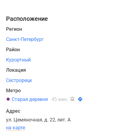
современных
технологий
Расположение
и
материалов.
Регион
Для
Санкт-Петербург
утепления
наружных
Район
стен
Курортный
использовались
Локация
минераловатные
плиты,
Сестрорецк
которые
Метро
отличаются
Старая деревня
45 мин.
превосходными
теплоизоляционными
Адрес
характеристиками.
ул. Цемяночная, д. 22, лит. А
Высота
на карте
секций