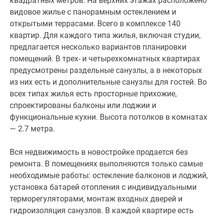
квадратных метров. На верхних этажах расположено
в
видовое жилье с панорамным остеклением и
комплексе
открытыми террасами. Всего в комплексе 140
140
квартир. Для каждого типа жилья, включая студии,
квартир.
предлагается несколько вариантов планировки
Для
помещений. В трех- и четырехкомнатных квартирах
каждого
предусмотрены раздельные санузлы, а в некоторых
типа
из них есть и дополнительные санузлы для гостей. Во
жилья,
всех типах жилья есть просторные прихожие,
включая
спроектированы балконы или лоджии и
студии,
функциональные кухни. Высота потолков в комнатах
предлагается
— 2.7 метра.
несколько
вариантов
Вся недвижимость в новостройке продается без
планировки
ремонта. В помещениях выполняются только самые
помещений.
необходимые работы: остекление балконов и лоджий,
В
установка батарей отопления с индивидуальными
трех-
терморегуляторами, монтаж входных дверей и
и
гидроизоляция санузлов. В каждой квартире есть