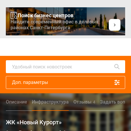
Поиск бизнес центров
Найдите современный офис в деловых
районах Санкт-Петербурга
Удобный поиск новостроек
Доп. параметры
Описание
Инфраструктура
Отзывы
Задать вопро
4
ЖК «Новый Курорт»