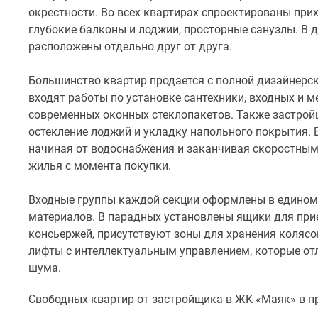
окрестности. Во всех квартирах спроектированы пр
предлагается
глубокие балконы и лоджии, просторные санузлы. В 
одно-,
расположены отдельно друг от друга.
двух-
и
Большинство квартир продается с полной дизайнерск
трехкомнатное
входят работы по установке сантехники, входных и 
жилье,
современных оконных стеклопакетов. Также застройщ
а
остекление лоджий и укладку напольного покрытия.
также
начиная от водоснабжения и заканчивая скоростным
студии
жилья с момента покупки.
и
просторные
Входные группы каждой секции оформлены в едином
квартиры
материалов. В парадных установлены ящики для при
свободной
консьержей, присутствуют зоны для хранения колясо
планировки
лифты с интеллектуальным управлением, которые о
площадью
шума.
до
115
Свободных квартир от застройщика в ЖК «Маяк» в пр
квадратных