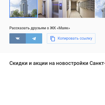
жилье
туалет
и
ванная
комната
Рассказать друзьям о ЖК «Маяк»
расположены
Копировать ссылку
отдельно
друг
от
друга.
Скидки и акции на новостройки Санкт
Большинство
квартир
продается
с
полной
дизайнерской
отделкой