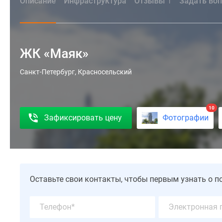
Описание
Инфраструктура
Отзывы
Задать во
1
ЖК «Маяк»
Жилой
Санкт-Петербург, Красносельский
комплекс
«Маяк»
—
10
Зафиксировать цену
Фотографии
это
современная
кирпично-
монолитная
новостройка
высотой
Оставьте свои контакты, чтобы первым узнать о п
20
этажей,
расположенная