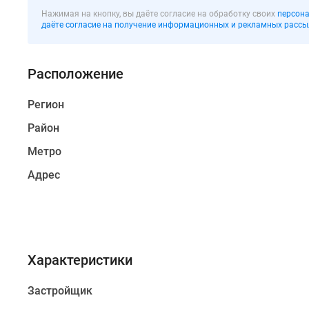
в
Нажимая на кнопку, вы даёте согласие на обработку своих
персона
Красносельском
даёте согласие на получение информационных и рекламных рассы
районе
Санкт-
Расположение
Петербурга.
Здание,
Регион
возведенное
по
Район
авторскому
Метро
проекту,
отличается
Адрес
не
только
эффектным
внешним
дизайном,
Характеристики
но
и
Застройщик
качественной