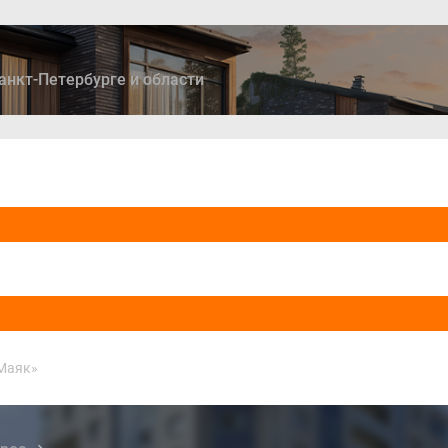
анкт-Петербурге и области
ры
Дома и коттеджи
Ипотека
Медиа
Консультация
Маяк»