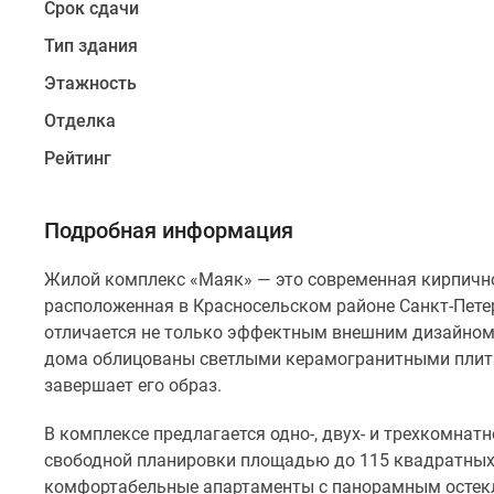
Срок сдачи
теплоизоляцией.
Наружные
Тип здания
стены
Этажность
дома
Отделка
облицованы
светлыми
Рейтинг
керамогранитными
плитами,
Подробная информация
а
единое
Жилой комплекс «Маяк» — это современная кирпично
остекление
расположенная в Красносельском районе Санкт-Петер
фасадов
отличается не только эффектным внешним дизайном,
гармонично
дома облицованы светлыми керамогранитными плита
завершает
завершает его образ.
его
образ.
В комплексе предлагается одно-, двух- и трехкомнат
свободной планировки площадью до 115 квадратных
В
комфортабельные апартаменты с панорамным остекл
комплексе