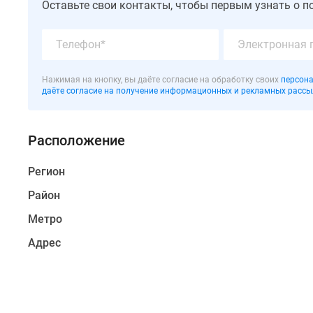
Оставьте свои контакты, чтобы первым узнать о п
в
северной
части
квартала,
ближе
Нажимая на кнопку, вы даёте согласие на обработку своих
персона
к
даёте согласие на получение информационных и рекламных рассы
Финскому
заливу.
Расположение
Общая
площадь
Регион
проекта
60
Район
тыс.
Метро
кв.м.
ЖК
Адрес
состоит
из
четырёх
малоэтажных