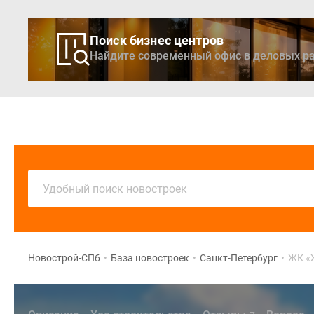
Поиск бизнес центров
Найдите современный офис в деловых ра
Новостройки
Кварти
Удобный поиск новостроек
Новострой-СПб
•
База новостроек
•
Санкт-Петербург
•
ЖК «