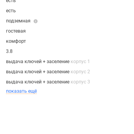
есть
есть
подземная
гостевая
комфорт
3.8
выдача ключей + заселение
корпус 1
выдача ключей + заселение
корпус 2
выдача ключей + заселение
корпус 3
показать ещё