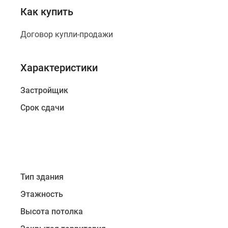
корпусов
Как купить
(5
этажей)
Договор купли-продажи
и
четырёх
Характеристики
корпусов
высотной
Застройщик
застройки
(22
Срок сдачи
жилых
этажа).
Для
автовладельцев
Тип здания
предусмотрен
подземный
Этажность
паркинг.
Высота потолка
Территория