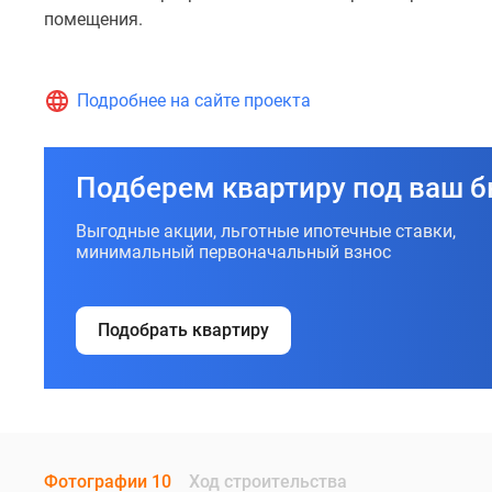
корпусов
помещения.
отданы
под
коммерческие
Подробнее на сайте проекта
помещения.
Подберем квартиру под ваш 
Выгодные акции, льготные ипотечные ставки,
минимальный первоначальный взнос
Подобрать квартиру
Фотографии 10
Ход строительства