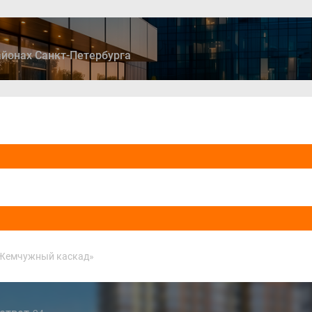
йонах Санкт-Петербурга
ры
Дома и коттеджи
Ипотека
Медиа
Консультация
Жемчужный каскад»