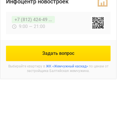
Инфоцентр новостроек
+7 (812) 424-49 ...
9:00 — 21:00
Задать вопрос
Выбирайте квартиру в
ЖК «Жемчужный каскад»
по ценам от
застройщика Балтийская жемчужина.