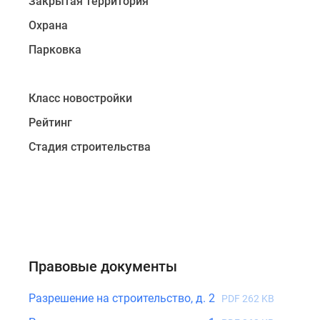
благоустроена,
Закрытая территория
построены
Охрана
детские
Парковка
и
спортивные
площадки.
Класс новостройки
Территория
комплекса
Рейтинг
закрытая
Стадия строительства
и
охраняемая.
ЖК
рассчитан
на
1052
Правовые документы
квартир
различный
Разрешение на строительство, д. 2
PDF 262 KB
планировок