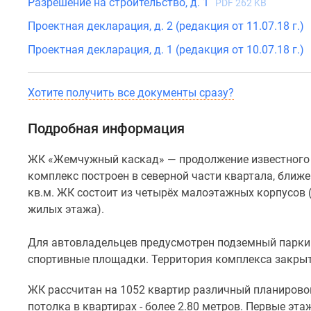
Разрешение на строительство, д. 1
(от
PDF 262 KB
1-
Проектная декларация, д. 2 (редакция от 11.07.18 г.)
но
Проектная декларация, д. 1 (редакция от 10.07.18 г.)
комнатных
до
4-
Хотите получить все документы сразу?
х
комнатных).
Подробная информация
Высота
потолка
ЖК «Жемчужный каскад» — продолжение известного
в
комплекс построен в северной части квартала, ближ
квартирах
кв.м. ЖК состоит из четырёх малоэтажных корпусов (
-
жилых этажа).
более
2.80
Для автовладельцев предусмотрен подземный паркинг
метров.
спортивные площадки. Территория комплекса закрыт
Первые
этажи
ЖК рассчитан на 1052 квартир различный планировок
пятиэтажных
потолка в квартирах - более 2.80 метров. Первые э