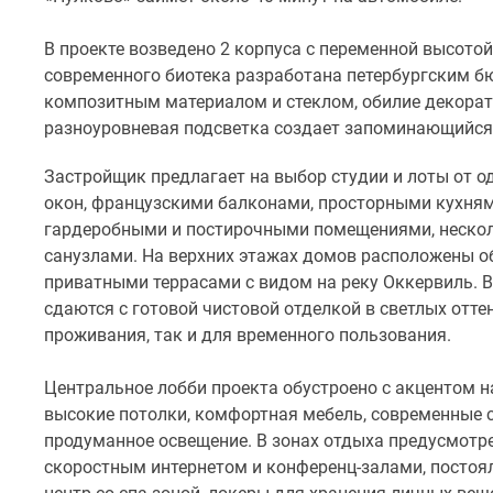
облицованы
композитным
В проекте возведено 2 корпуса с переменной высотой 
материалом
современного биотека разработана петербургским бю
и
композитным материалом и стеклом, обилие декора
стеклом,
разноуровневая подсветка создает запоминающийся 
обилие
Застройщик предлагает на выбор студии и лоты от 
декоративных
окон, французскими балконами, просторными кухня
элементов
гардеробными и постирочными помещениями, неско
делает
санузлами. На верхних этажах домов расположены об
облик
приватными террасами с видом на реку Оккервиль. В
здания
сдаются с готовой чистовой отделкой в светлых отте
ритмичным,
проживания, так и для временного пользования.
разноуровневая
подсветка
Центральное лобби проекта обустроено с акцентом н
создает
высокие потолки, комфортная мебель, современные 
запоминающийся
продуманное освещение. В зонах отдыха предусмотре
образ
скоростным интернетом и конференц-залами, постоя
новостройки