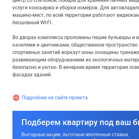
центр со спа-зоной, локеры для хранения личных вещ
даже
услуги консьержа и уборки номеров. Для автовладе
в
машино-мест, по всей территории работают видеок
темное
бесшовный WI-FI.
время
суток
Во дворах комплекса проложены пешие бульвары и 
Застройщик
качелями и цветниками, общественное пространство
предлагает
спортивных занятий воркаут-зоны оснащены тренаже
на
развивающим оборудованием из экологичных матери
выбор
безопасно и уютно. В вечернее время территория ос
студии
фасадах зданий.
и
лоты
от
Подробнее на сайте проекта
одно-
до
четырехкомнатных
Подберем квартиру под ваш 
с
панорамным
Выгодные акции, льготные ипотечные ставки,