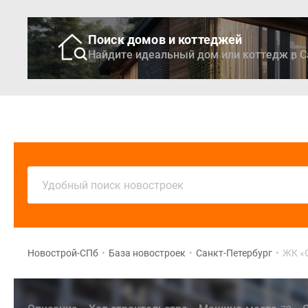
Поиск домов и коттеджей
Найдите идеальный дом или коттедж в С
Новостройки
Кварти
Удобный поиск новостроек
Новострой-СПб
•
База новостроек
•
Санкт-Петербург
•
ЖК «