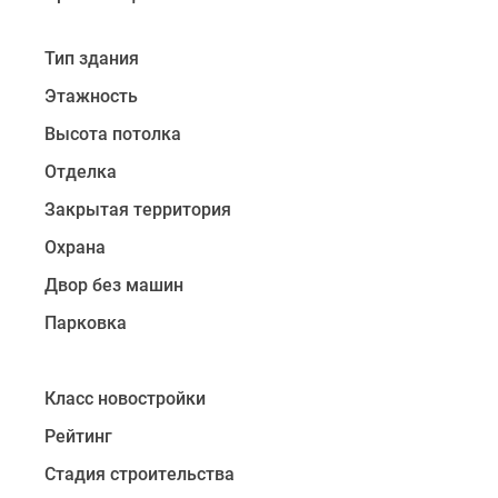
Дорога
до
аэропорта
Тип здания
«Пулково»
Этажность
займет
Высота потолка
около
40
Отделка
минут
Закрытая территория
на
автомобиле.
Охрана
Двор без машин
В
проекте
Парковка
возведено
2
Класс новостройки
корпуса
с
Рейтинг
переменной
Стадия строительства
высотой