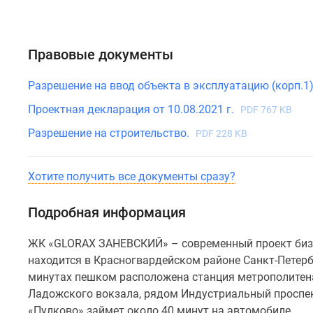
от
6
до
Правовые документы
15
этажей.
Разрешение на ввод объекта в эксплуатацию (корп.1
Уникальная
архитектура
Проектная декларация от 10.08.2021 г.
PDF 767 KB
в
Разрешение на строительство.
PDF 228 KB
стиле
современного
биотека
Хотите получить все документы сразу?
разработана
петербургским
Подробная информация
бюро
«А.
ЖК «GLORAX ЗАНЕВСКИЙ» – современный проект бизне
Лен».
находится в Красногвардейском районе Санкт-Петербу
Фасады
минутах пешком расположена станция метрополитена
светлых
Ладожского вокзала, рядом Индустриальный проспек
оттенков
«Пулково» займет около 40 минут на автомобиле.