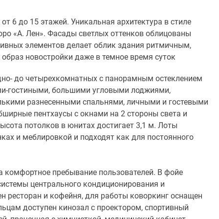
от 6 до 15 этажей. Уникальная архитектура в стиле
ро «А. Лен». Фасады светлых оттенков облицованы
тивных элементов делает облик здания ритмичным,
образ новостройки даже в темное время суток
одно- до четырехкомнатных с панорамным остеклением
ми-гостиными, большими угловыми лоджиями,
лькими разнесенными спальнями, личными и гостевыми
ширные пентхаусы с окнами на 2 стороны света и
ысота потолков в юнитах достигает 3,1 м. Лоты
нках и меблировкой и подходят как для постоянного
а комфортное пребывание пользователей. В фойе
системы центрального кондиционирования и
н ресторан и кофейня, для работы коворкинг оснащен
льцам доступен кинозал с проектором, спортивный