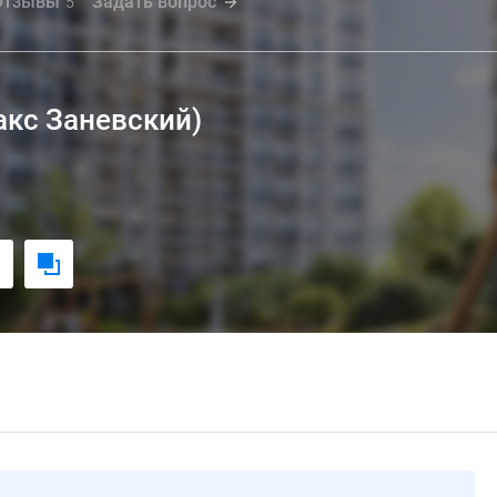
Отзывы
Задать вопрос
5
кс Заневский)