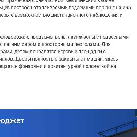
ей, прачечная с химчисткой, медицинский кабинет,
льцев построен отапливаемый подземный паркинг на 295
амеры с возможностью дистанционного наблюдения и
велодорожки, предусмотрены лаунж-зоны с подвесными
 с летним баром и просторными перголами. Для
рами, детям понравятся игровые площадки с
алов. Дворы полностью закрыты от машин, здесь
вещается фонарями и архитектурной подсветкой на
бюджет