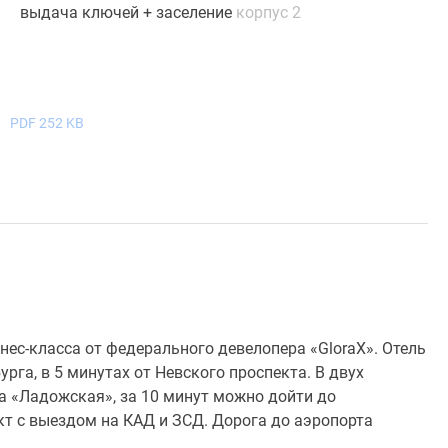
выдача ключей + заселение
корпус 2
)
PDF 252 KB
с-класса от федерального девелопера «GloraX». Отель
рга, в 5 минутах от Невского проспекта. В двух
 «Ладожская», за 10 минут можно дойти до
т с выездом на КАД и ЗСД. Дорога до аэропорта