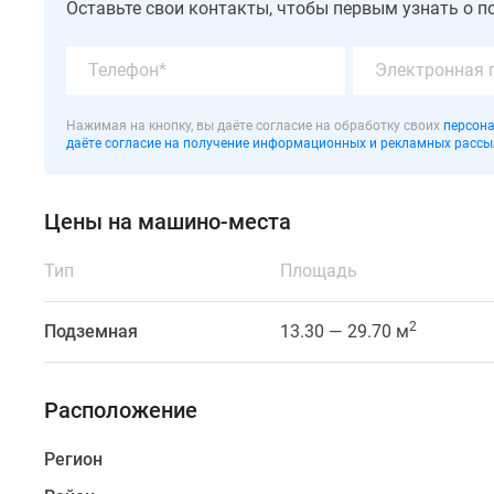
Оставьте свои контакты, чтобы первым узнать о п
находится
в
Красногвардейском
районе
Санкт-
Нажимая на кнопку, вы даёте согласие на обработку своих
персона
Петербурга,
даёте согласие на получение информационных и рекламных рассы
в
5
Цены на машино-места
минутах
от
Тип
Площадь
Невского
проспекта.
В
2
Подземная
13.30 — 29.70 м
двух
минутах
пешком
Расположение
расположена
Регион
станция
метрополитена