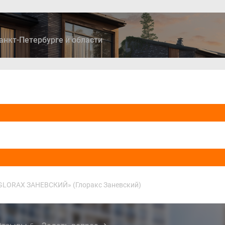
анкт-Петербурге и области
ры
Дома и коттеджи
Ипотека
Медиа
Консультация
GLORAX ЗАНЕВСКИЙ» (Глоракс Заневский)