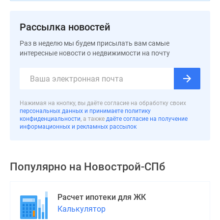
Панорамы
новостроек
Рассылка новостей
1-
Раз в неделю мы будем присылать вам самые
комнатные
интересные новости о недвижимости на почту
Субсидированная
застройщиком
Мнение
эксперта
Нажимая на кнопку, вы даёте согласие на обработку своих
Студии
персональных данных и принимаете политику
Ипотечный
конфиденциальности
, а также
даёте согласие на получение
информационных и рекламных рассылок
калькулятор
Новости
недвижимости
Новостройки
Популярно на
Новострой-СПб
Ленинградской
области
Расчет ипотеки для ЖК
ИТ-
Калькулятор
ипотека