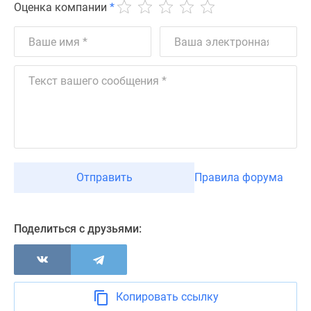
Оценка компании
*
комнатные
и
более
Готовые
новостройки
3-
комнатные
Военная
ипотека
Покупателю
Новостройки
Отправить
Правила форума
Санкт-
Петербурга
Видеообзор
Поделиться с друзьями:
новостроек
Семейная
ипотека
Аналитика
Копировать ссылку
рынка