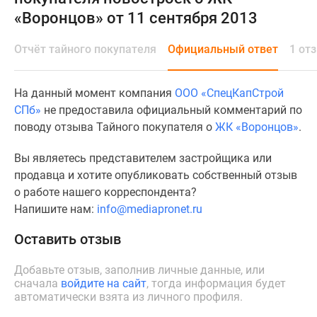
и
«Воронцов» от 11 сентября 2013
застройщики
Коммерческие
Отчёт тайного покупателя
Официальный ответ
1 от
помещения
Квартиры
на
На данный момент компания
ООО «СпецКапСтрой
карте
СПб»
не предоставила официальный комментарий по
Эксперты
поводу отзыва Тайного покупателя о
ЖК «Воронцов»
.
и
авторы
Вы являетесь представителем застройщика или
Машино-
продавца и хотите опубликовать собственный отзыв
места
о работе нашего корреспондента?
Специальные
Напишите нам:
info@mediapronet.ru
предложения
Оставить отзыв
Апартаменты
Новостройки
Добавьте отзыв, заполнив личные данные, или
на
сначала
войдите на сайт
, тогда информация будет
карте
автоматически взята из личного профиля.
4-