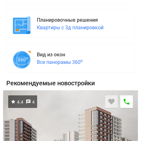
Квартиры
со
скидками
Планировочные решения
до
Квартиры с 3д планировкой
25%
Новостройки
премиум-
класса
Вид из окон
о
Новостройки
Все панорамы 360
бизнес-
класса
Рекомендуемые новостройки
Дома
и
коттеджи
4.4
4
Коттеджные
поселки
в
Санкт-
Петербурге