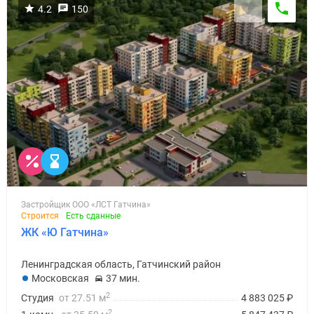
4.2
150
Застройщик ООО «ЛСТ Гатчина»
Строится
Есть сданные
ЖК «Ю Гатчина»
Ленинградская область, Гатчинский район
Московская
37 мин.
2
Студия
от 27.51 м
4 883 025
₽
2