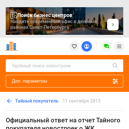
Поиск бизнес центров
Найдите современный офис в деловых
районах Санкт-Петербурга
Новостройки
Квартиры
Ипотека
Медиа
Удобный поиск новостроек
О
проекте
Доп. параметры
Контакты
Реклама
на
Тайный покупатель
11 сентября 2013
сайте
Vk
Дзен
Официальный ответ на отчет Тайного
Продавцы
покупателя новостроек о ЖК