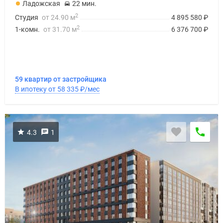
Ладожская
22 мин.
2
Студия
от 24.90 м
4 895 580
₽
2
1-комн.
от 31.70 м
6 376 700
₽
59 квартир от застройщика
В ипотеку от 58 335
₽
/мес
4.3
1