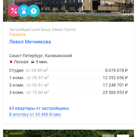
Застройщик Level Group (Левел Групп)
Строится
Левел Мечникова
Санкт-Петербург, Калининский
Лесная
9 мин.
2
Студия
от 24.89 м
8 076 078
₽
2
1-комн.
от 38.97 м
12 352 656
₽
2
2-комн.
от 53.61 м
17 248 701
₽
2
3-комн.
от 79.80 м
25 506 053
₽
63 квартиры от застройщика
В ипотеку от 45 488
₽
/мес