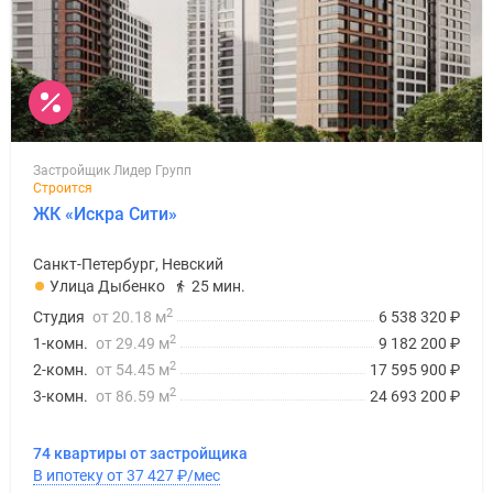
Коттеджные
поселки
в
Ленинградской
обл
Готовые
коттеджные
Застройщик Лидер Групп
Строится
поселки
ЖК «Искра Сити»
Строящиеся
коттеджные
Санкт-Петербург, Невский
поселки
Улица Дыбенко
25 мин.
Коттеджные
2
Студия
от 20.18 м
6 538 320
₽
поселки
2
1-комн.
от 29.49 м
9 182 200
₽
у
2
2-комн.
от 54.45 м
17 595 900
₽
леса
2
3-комн.
от 86.59 м
24 693 200
₽
Коттеджные
поселки
74 квартиры от застройщика
у
В ипотеку от 37 427
₽
/мес
водоема