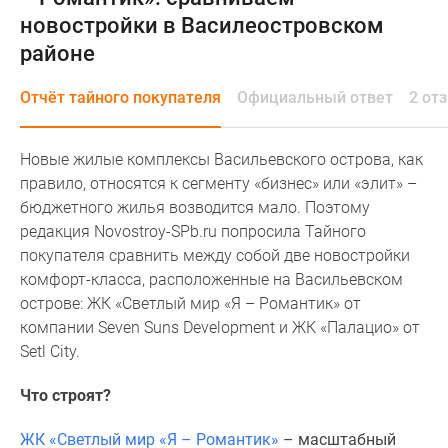
и
новостройки в Василеостровском
застройщики
районе
Коммерческие
помещения
Отчёт тайного покупателя
Официальный ответ
2 от
Квартиры
на
карте
Новые жилые комплексы Васильевского острова, как
Эксперты
правило, относятся к сегменту «бизнес» или «элит» –
и
бюджетного жилья возводится мало. Поэтому
авторы
редакция Novostroy-SPb.ru попросила Тайного
Машино-
покупателя сравнить между собой две новостройки
места
комфорт-класса, расположенные на Васильевском
Специальные
острове: ЖК «Светлый мир «Я – Романтик» от
предложения
компании Seven Suns Development и ЖК «Палацио» от
Апартаменты
Setl City.
Новостройки
на
Что строят?
карте
4-
ЖК «Светлый мир «Я – Романтик»
– масштабный