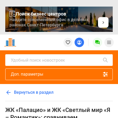
Поиск бизнес центров
Найдите современный офис в деловых
районах Санкт-Петербурга
Новостройки
Квартиры
Ипотека
Медиа
Удобный поиск новостроек
О
проекте
Доп. параметры
Контакты
Реклама
на
Вернуться в раздел
сайте
Vk
Дзен
ЖК «Палацио» и ЖК «Светлый мир «Я
Продавцы
– Романтик»: сравниваем