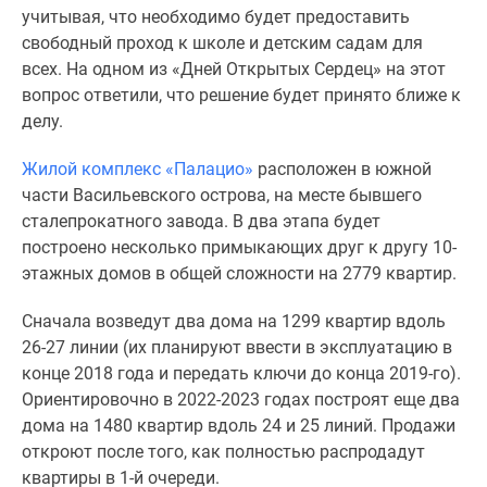
Коттеджные
учитывая, что необходимо будет предоставить
поселки
свободный проход к школе и детским садам для
в
всех. На одном из «Дней Открытых Сердец» на этот
Ленинградской
вопрос ответили, что решение будет принято ближе к
обл
делу.
Готовые
Жилой комплекс «Палацио»
расположен в южной
коттеджные
части Васильевского острова, на месте бывшего
поселки
сталепрокатного завода. В два этапа будет
Строящиеся
построено несколько примыкающих друг к другу 10-
коттеджные
этажных домов в общей сложности на 2779 квартир.
поселки
Коттеджные
Сначала возведут два дома на 1299 квартир вдоль
поселки
26-27 линии (их планируют ввести в эксплуатацию в
у
конце 2018 года и передать ключи до конца 2019-го).
леса
Ориентировочно в 2022-2023 годах построят еще два
Коттеджные
дома на 1480 квартир вдоль 24 и 25 линий. Продажи
поселки
откроют после того, как полностью распродадут
у
квартиры в 1-й очереди.
водоема