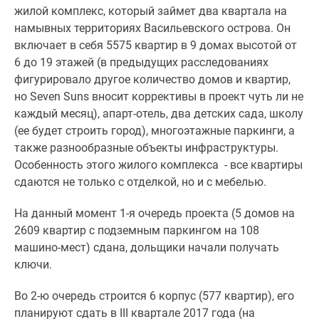
комнатные
жилой комплекс, который займет два квартала на
и
намывных территориях Васильевского острова. Он
более
включает в себя 5575 квартир в 9 домах высотой от
Готовые
6 до 19 этажей (в предыдущих расследованиях
новостройки
фигурировало другое количество домов и квартир,
3-
но Seven Suns вносит коррективы в проект чуть ли не
комнатные
каждый месяц), апарт-отель, два детских сада, школу
Военная
(ее будет строить город), многоэтажные паркинги, а
ипотека
также разнообразные объекты инфраструктуры.
Покупателю
Особенность этого жилого комплекса - все квартиры
Новостройки
сдаются не только с отделкой, но и с мебелью.
Санкт-
На данный момент 1-я очередь проекта (5 домов на
Петербурга
2609 квартир с подземным паркингом на 108
Видеообзор
машино-мест) сдана, дольщики начали получать
новостроек
ключи.
Семейная
ипотека
Во 2-ю очередь строится 6 корпус (577 квартир), его
Аналитика
планируют сдать в III квартале 2017 года (на
рынка