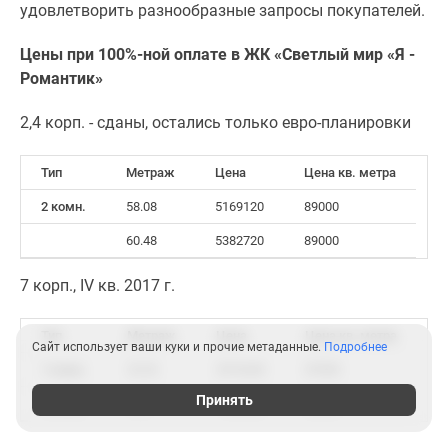
удовлетворить разнообразные запросы покупателей.
Цены при 100%-ной оплате в ЖК «Светлый мир «Я -
Романтик»
2,4 корп. - сданы, остались только евро-планировки
Тип
Метраж
Цена
Цена кв. метра
2 комн.
58.08
5169120
89000
60.48
5382720
89000
7 корп., IV кв. 2017 г.
Тип
Метраж
Цена
Цена кв. метра
Сайт использует ваши куки и прочие метаданные.
Подробнее
1-комн.
33.52
2916240
87000
Принять
3-комн.
93.8
7504000
80000