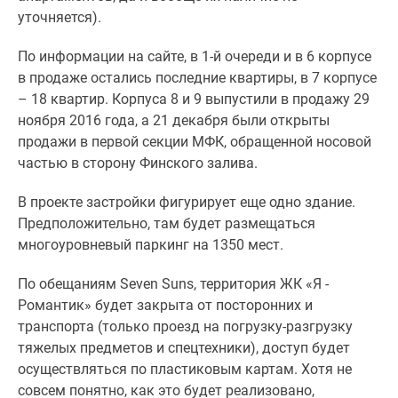
Квартиры
уточняется).
со
скидками
По информации на сайте, в 1-й очереди и в 6 корпусе
до
в продаже остались последние квартиры, в 7 корпусе
25%
– 18 квартир. Корпуса 8 и 9 выпустили в продажу 29
Новостройки
ноября 2016 года, а 21 декабря были открыты
премиум-
продажи в первой секции МФК, обращенной носовой
класса
частью в сторону Финского залива.
Новостройки
бизнес-
В проекте застройки фигурирует еще одно здание.
класса
Предположительно, там будет размещаться
Дома
многоуровневый паркинг на 1350 мест.
и
коттеджи
По обещаниям Seven Suns, территория ЖК «Я -
Коттеджные
Романтик» будет закрыта от посторонних и
поселки
транспорта (только проезд на погрузку-разгрузку
в
тяжелых предметов и спецтехники), доступ будет
Санкт-
осуществляться по пластиковым картам. Хотя не
Петербурге
совсем понятно, как это будет реализовано,