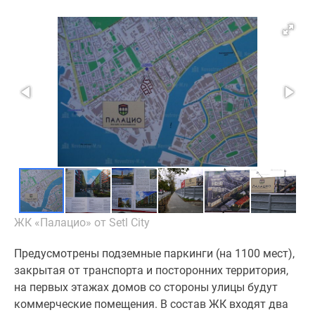
Коттеджные
поселки
в
ипотеку
Бизнес-
центры
Коттеджи
Траншевая
ипотека
Скидки
и
акции
Макс
ЖК «Палацио» от Setl City
Рассрочка
Предусмотрены подземные паркинги (на 1100 мест),
закрытая от транспорта и посторонних территория,
на первых этажах домов со стороны улицы будут
коммерческие помещения. В состав ЖК входят два