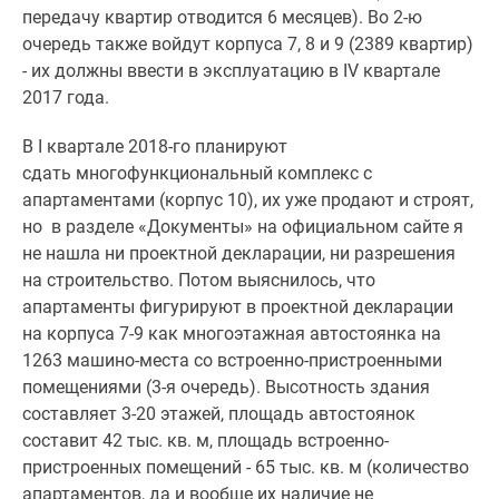
передачу квартир отводится 6 месяцев). Во 2-ю
Панорамы
очередь также войдут корпуса 7, 8 и 9 (2389 квартир)
новостроек
- их должны ввести в эксплуатацию в IV квартале
1-
2017 года.
комнатные
Субсидированная
В I квартале 2018-го планируют
застройщиком
сдать многофункциональный комплекс с
Мнение
апартаментами (корпус 10), их уже продают и строят,
эксперта
но в разделе «Документы» на официальном сайте я
Студии
не нашла ни проектной декларации, ни разрешения
Ипотечный
на строительство. Потом выяснилось, что
калькулятор
апартаменты фигурируют в проектной декларации
Новости
на корпуса 7-9 как многоэтажная автостоянка на
недвижимости
1263 машино-места со встроенно-пристроенными
Новостройки
помещениями (3-я очередь). Высотность здания
Ленинградской
составляет 3-20 этажей, площадь автостоянок
области
составит 42 тыс. кв. м, площадь встроенно-
ИТ-
пристроенных помещений - 65 тыс. кв. м (количество
ипотека
апартаментов, да и вообще их наличие не