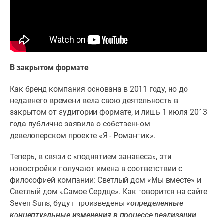
комнатные
и
более
Готовые
новостройки
3-
В закрытом формате
комнатные
Военная
Как бренд компания основана в 2011 году, но до
ипотека
недавнего времени вела свою деятельность в
Покупателю
закрытом от аудитории формате, и лишь 1 июля 2013
Новостройки
года публично заявила о собственном
Санкт-
девелоперском проекте «Я - Романтик».
Петербурга
Теперь, в связи с «поднятием занавеса», эти
Видеообзор
новостройки получают имена в соответствии с
новостроек
философией компании: Светлый дом «Мы вместе» и
Семейная
Светлый дом «Самое Сердце». Как говорится на сайте
ипотека
Seven Suns, будут произведены «
определенные
Аналитика
концептуальные изменения в процессе реализации,
рынка