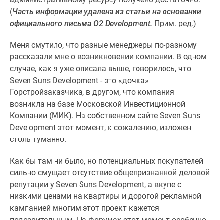
Квартиры
(
Часть информации удалена
из статьи на основании
со
официального письма O2
Development.
Прим. ред.
)
скидками
до
Меня смутило, что разные менеджеры по-разному
25%
рассказали мне о возникновении компании. В одном
Новостройки
случае, как я уже описала выше, говорилось, что
премиум-
Seven Suns Development - это «дочка»
класса
Горстройзаказчика, в другом, что компания
Новостройки
возникла на базе Московской Инвестиционной
бизнес-
Компании (МИК). На собственном сайте Seven Suns
класса
Development этот момент, к сожалению, изложен
Дома
столь туманно.
и
коттеджи
Как бы там ни было, но потенциальных покупателей
Коттеджные
сильно смущает отсутствие общепризнанной деловой
поселки
репутации у Seven Suns Development, а вкупе с
в
низкими ценами на квартиры и дорогой рекламной
Санкт-
кампанией многим этот проект кажется
Петербурге
подозрительным. На форумах этот момент особенно