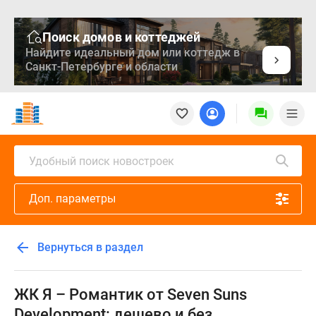
Поиск домов и коттеджей
Найдите идеальный дом или коттедж в
Санкт-Петербурге и области
Новостройки
Квартиры
Ипотека
Медиа
Удобный поиск новостроек
О
проекте
Доп. параметры
Контакты
Реклама
на
Вернуться в раздел
сайте
Vk
Дзен
ЖК Я – Романтик от Seven Suns
Продавцы
Development: дешево и без