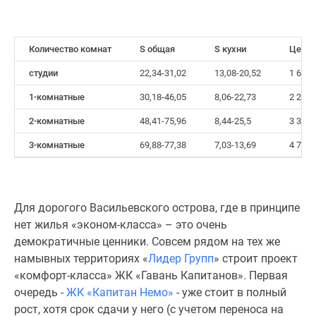
Количество комнат
S общая
S кухни
Цена о
студии
22,34-31,02
13,08-20,52
1 623 
1-комнатные
30,18-46,05
8,06-22,73
2 203 
2-комнатные
48,41-75,96
8,44-25,5
3 388 
3-комнатные
69,88-77,38
7,03-13,69
4 751 
Для дорогого Васильевского острова, где в принципе
нет жилья «эконом-класса» – это очень
демократичные ценники. Совсем рядом на тех же
намывных территориях «
Лидер Групп
» строит проект
«комфорт-класса» ЖК «Гавань Капитанов». Первая
очередь -
ЖК «Капитан Немо»
- уже стоит в полный
рост, хотя срок сдачи у него (с учетом переноса на