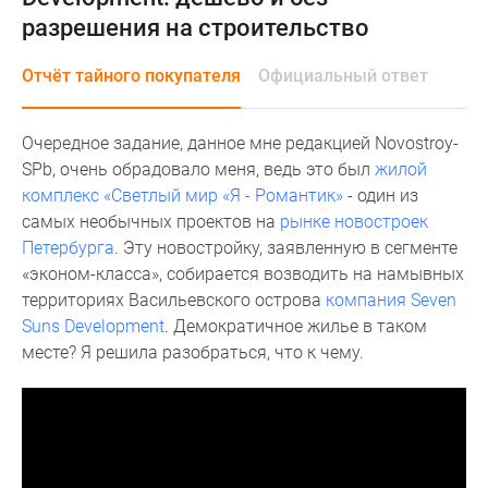
и
разрешения на строительство
застройщики
Коммерческие
Отчёт тайного покупателя
Официальный ответ
помещения
Квартиры
на
Очередное задание, данное мне редакцией Novostroy-
карте
SPb, очень обрадовало меня, ведь это был
жилой
Эксперты
комплекс «Светлый мир «Я - Романтик»
- один из
и
самых необычных проектов на
рынке новостроек
авторы
Петербурга
. Эту новостройку, заявленную в сегменте
Машино-
«эконом-класса», собирается возводить на намывных
места
территориях Васильевского острова
компания Seven
Специальные
Suns Development
. Демократичное жилье в таком
предложения
месте? Я решила разобраться, что к чему.
Апартаменты
Новостройки
на
карте
4-