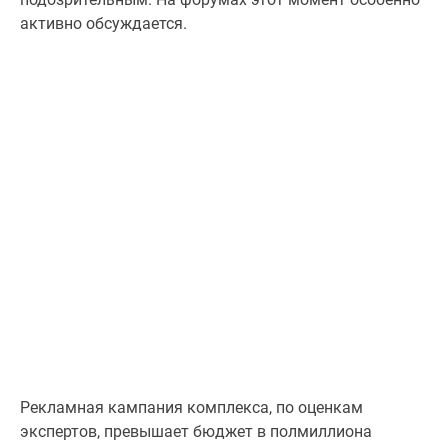
Коттеджные
активно обсуждается.
поселки
в
Ленинградской
обл
Готовые
коттеджные
поселки
Строящиеся
коттеджные
поселки
Коттеджные
поселки
у
леса
Коттеджные
поселки
Рекламная кампания комплекса, по оценкам
у
экспертов, превышает бюджет в полмиллиона
водоема