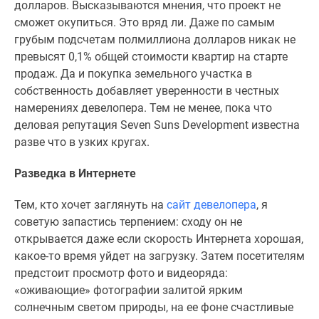
долларов. Высказываются мнения, что проект не
Коттеджные
сможет окупиться. Это вряд ли. Даже по самым
поселки
грубым подсчетам полмиллиона долларов никак не
в
превысят 0,1% общей стоимости квартир на старте
ипотеку
продаж. Да и покупка земельного участка в
Бизнес-
собственность добавляет уверенности в честных
центры
намерениях девелопера. Тем не менее, пока что
Коттеджи
деловая репутация Seven Suns Development известна
Траншевая
разве что в узких кругах.
ипотека
Скидки
Разведка в Интернете
и
акции
Тем, кто хочет заглянуть на
сайт девелопера
, я
Макс
советую запастись терпением: сходу он не
Рассрочка
открывается даже если скорость Интернета хорошая,
какое-то время уйдет на загрузку. Затем посетителям
предстоит просмотр фото и видеоряда:
«оживающие» фотографии залитой ярким
солнечным светом природы, на ее фоне счастливые