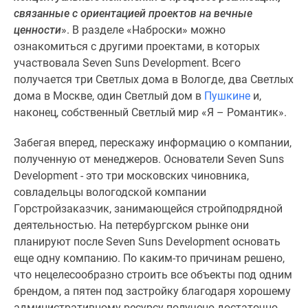
связанные с ориентацией проектов на вечные
Панорамы
ценности
». В разделе «Наброски» можно
новостроек
ознакомиться с другими проектами, в которых
1-
участвовала Seven Suns Development. Всего
комнатные
получается три Светлых дома в Вологде, два Светлых
Субсидированная
дома в Москве, один Светлый дом в
Пушкине
и,
застройщиком
наконец, собственный Светлый мир «Я – Романтик».
Мнение
эксперта
Забегая вперед, перескажу информацию о компании,
Студии
полученную от менеджеров. Основатели Seven Suns
Ипотечный
Development - это три московских чиновника,
калькулятор
совладельцы вологодской компании
Новости
Горстройзаказчик, занимающейся стройподрядной
недвижимости
деятельностью. На петербургском рынке они
Новостройки
планируют после Seven Suns Development основать
Ленинградской
еще одну компанию. По каким-то причинам решено,
области
что нецелесообразно строить все объекты под одним
ИТ-
брендом, а пятен под застройку благодаря хорошему
ипотека
административному ресурсу получено достаточно.