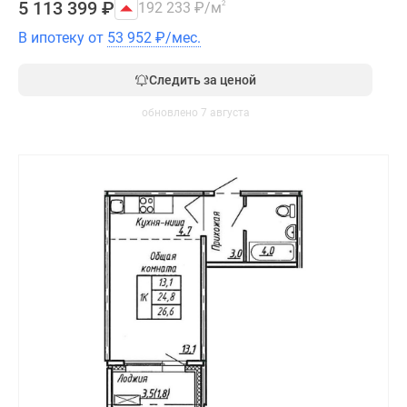
5 113 399
₽
192 233
₽
/м
2
В ипотеку от
53 952
₽
/мес.
Следить за ценой
обновлено 7 августа