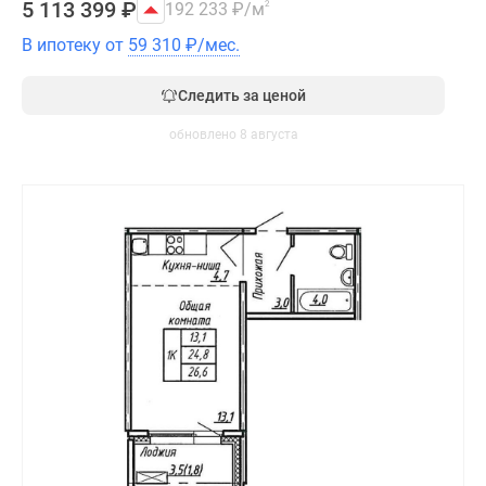
5 113 399
₽
192 233
₽
/м
2
В ипотеку от
59 310
₽
/мес.
Следить за ценой
обновлено 8 августа