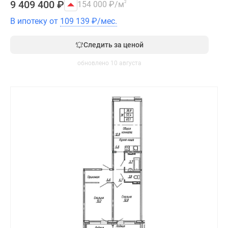
9 409 400
₽
154 000
₽
/м
2
В ипотеку от
109 139
₽
/мес.
Следить за ценой
обновлено 10 августа