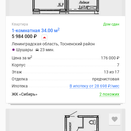
Квартира
Дом сдан
2
1-комнатная 34.00 м
5 984 000
₽
Ленинградская область, Тосненский район
Шушары
23 мин.
2
Цена за м
176 000
₽
Корпус
7
Этаж
13 из 17
Отделка
предчистовая
Ипотека
В ипотеку от 28 698
₽
/мес
ЖК «Сибирь»
2 похожих