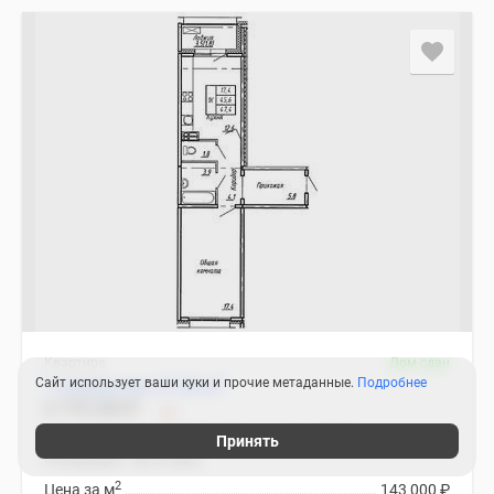
Квартира
Дом сдан
2
Сайт использует ваши куки и прочие метаданные.
Подробнее
1-комнатная 47.40 м
6 778 200
₽
Ленинградская область, Тосненский район
Принять
Шушары
23 мин.
2
Цена за м
143 000
₽