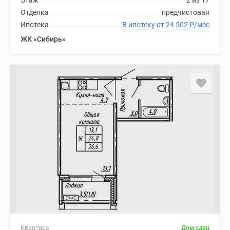
Этаж
2 из 17
Отделка
предчистовая
Ипотека
В ипотеку от 24 502
₽
/мес
ЖК «Сибирь»
Квартира
Дом сдан