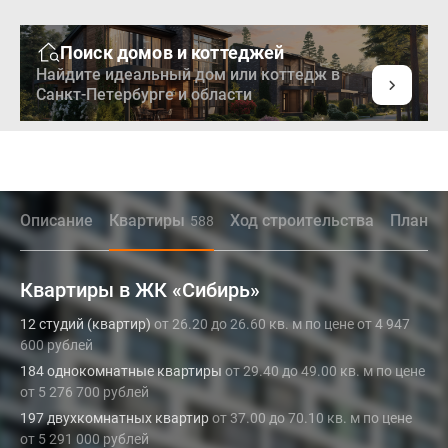
Поиск домов и коттеджей
Найдите идеальный дом или коттедж в
Санкт-Петербурге и области
Описание
Квартиры
Ход строительства
Планир
588
Квартиры в ЖК «Сибирь»
12 студий (квартир)
от 26.20 до 26.60 кв. м по цене от 4 947
600 рублей
184 однокомнатные квартиры
от 29.40 до 49.00 кв. м по цене
от 5 276 700 рублей
197 двухкомнатных квартир
от 37.00 до 70.10 кв. м по цене
от 5 291 000 рублей