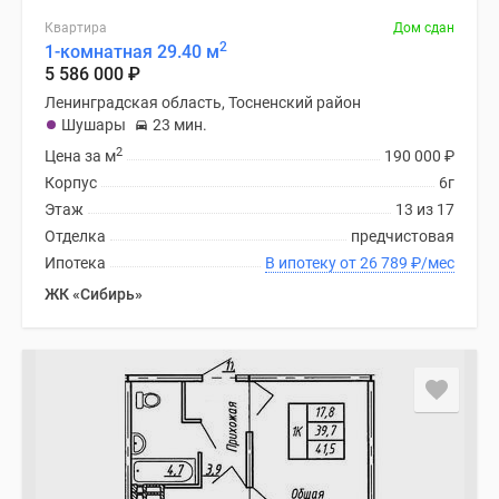
Квартира
Дом сдан
2
1-комнатная 29.40 м
5 586 000
₽
Ленинградская область, Тосненский район
Шушары
23 мин.
2
Цена за м
190 000
₽
Корпус
6г
Этаж
13 из 17
Отделка
предчистовая
Ипотека
В ипотеку от 26 789
₽
/мес
ЖК «Сибирь»