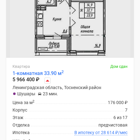
Квартира
Дом сдан
2
1-комнатная 33.90 м
5 966 400
₽
Ленинградская область, Тосненский район
Шушары
23 мин.
2
Цена за м
176 000
₽
Корпус
7
Этаж
6 из 17
Отделка
предчистовая
Ипотека
В ипотеку от 28 614
₽
/мес