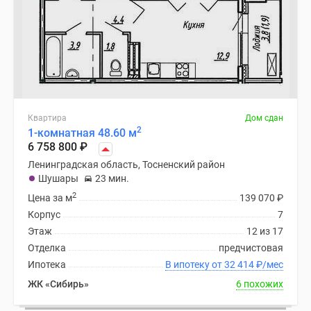
Квартира
Дом сдан
2
1-комнатная 48.60 м
6 758 800
₽
Ленинградская область, Тосненский район
Шушары
23 мин.
2
Цена за м
139 070
₽
Корпус
7
Этаж
12 из 17
Отделка
предчистовая
Ипотека
В ипотеку от 32 414
₽
/мес
ЖК «Сибирь»
6 похожих