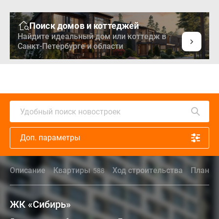
Поиск домов и коттеджей
Найдите идеальный дом или коттедж в
Санкт-Петербурге и области
Удобный поиск новостроек
Доп. параметры
Описание
Квартиры
Ход строительства
Планир
588
ЖК «Сибирь»