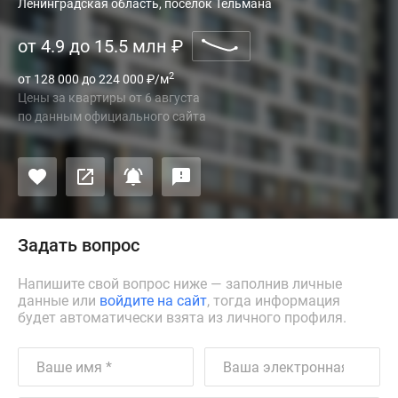
Ленинградская область, поселок Тельмана
от 4.9 до 15.5 млн
₽
2
от 128 000 до 224 000
₽
/м
Цены за квартиры
от
6 августа
по данным официального сайта
Задать вопрос
Напишите свой вопрос ниже — заполнив личные
данные или
войдите на сайт
, тогда информация
будет автоматически взята из личного профиля.