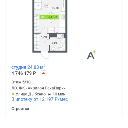
2
студия 24,03 м
4 746 179
₽
Этаж
5/10
ЛО, ЖК «Аквилон РекаПарк»
Улица Дыбенко
10 мин.
В ипотеку от 12 197
₽
/мес
Строится