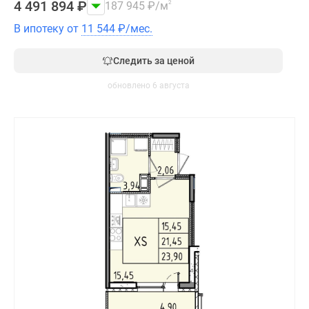
4 491 894
₽
187 945
₽
/м
2
В ипотеку от
11 544
₽
/мес.
Следить за ценой
обновлено 6 августа