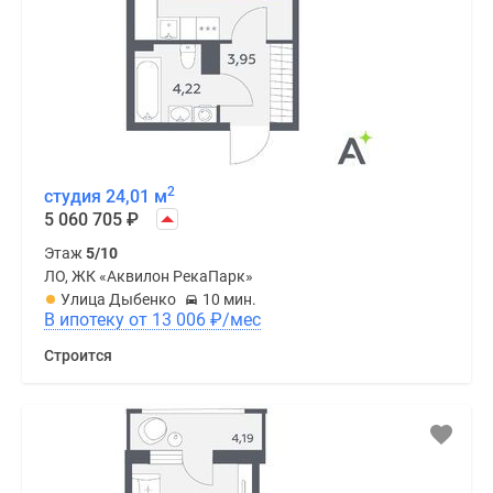
2
студия 24,01 м
5 060 705
₽
Этаж
5/10
ЛО, ЖК «Аквилон РекаПарк»
Улица Дыбенко
10 мин.
В ипотеку от 13 006
₽
/мес
Строится