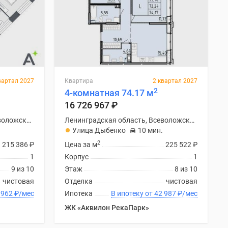
вартал 2027
Квартира
2 квартал 2027
2
4-комнатная 74.17 м
16 726 967
₽
Ленинградская область, Всеволожский район
Ленинградская область, Всеволожский район
Улица Дыбенко
10 мин.
2
215 386
₽
Цена за м
225 522
₽
1
Корпус
1
9 из 10
Этаж
8 из 10
чистовая
Отделка
чистовая
ку от 41 962
₽
/мес
Ипотека
В ипотеку от 42 987
₽
/мес
ЖК «Аквилон РекаПарк»