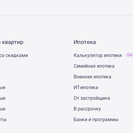
 квартир
Ипотека
со скидками
Калькулятор ипотеки
Он
Семейная ипотека
Военная ипотека
ные
ИТ-ипотека
ные
От застройщика
ные
В рассрочку
нты
Банки и программы