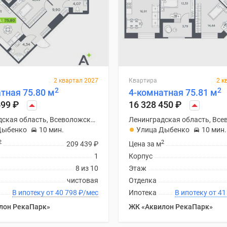
2 квартал 2027
Квартира
2 к
2
2
тная 75.80 м
4-комнатная 75.81 м
499
₽
16 328 450
₽
Ленинградская область, Всеволожский район
Дыбенко
10 мин.
Улица Дыбенко
10 мин.
2
2
209 439
₽
Цена за м
1
Корпус
8 из 10
Этаж
чистовая
Отделка
В ипотеку от 40 798
₽
/мес
Ипотека
В ипоте
лон РекаПарк»
ЖК «Аквилон РекаПарк»