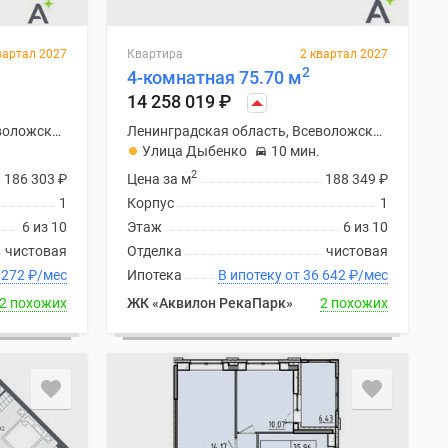
вартал 2027
Квартира
2 квартал 2027
2
4-комнатная 75.70 м
14 258 019
₽
Ленинградская область, Всеволожский район
Ленинградская область, Всеволожский район
Улица Дыбенко
10 мин.
2
186 303
₽
Цена за м
188 349
₽
1
Корпус
1
6 из 10
Этаж
6 из 10
чистовая
Отделка
чистовая
ку от 36 272
₽
/мес
Ипотека
В ипотеку от 36 642
₽
/мес
2 похожих
ЖК «Аквилон РекаПарк»
2 похожих