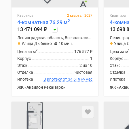
Квартира
2 квартал 2027
Квартира
2
4-комнатная 76.29 м
4-комна
13 471 094
₽
13 698 
Ленинградская область, Всеволожский район
Улица Дыбенко
10 мин.
Улица 
2
Цена за м
176 577
₽
Цена за м
Корпус
1
Корпус
Этаж
2 из 10
Этаж
Отделка
чистовая
Отделка
Ипотека
В ипотеку от 34 619
₽
/мес
Ипотека
ЖК «Аквилон РекаПарк»
ЖК «Акви