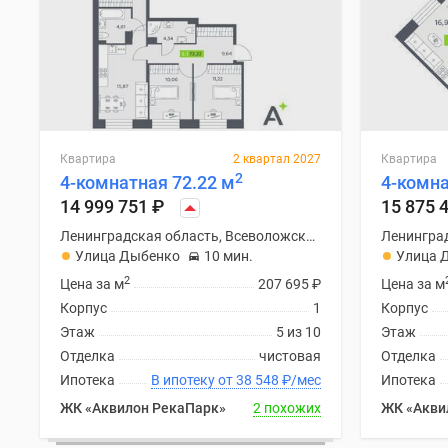
Квартира
2 квартал 2027
Квартира
2
4-комнатная 72.22 м
4-комна
14 999 751
₽
15 875 
Ленинградская область, Всеволожский район
Улица Дыбенко
10 мин.
Улица 
2
Цена за м
207 695
₽
Цена за м
Корпус
1
Корпус
Этаж
5 из 10
Этаж
Отделка
чистовая
Отделка
Ипотека
В ипотеку от 38 548
₽
/мес
Ипотека
ЖК «Аквилон РекаПарк»
2 похожих
ЖК «Акви