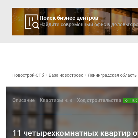
Поиск бизнес центров
Найдите современный офис в деловых ра
Новостройки
Кварти
Новострой-СПб
•
База новостроек
•
Ленинградская область
Описание
Квартиры
Ход строительства
458
15.0
11 четырехкомнатных квартир о