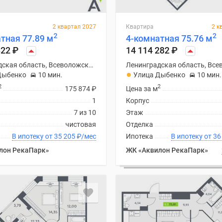
2 квартал 2027
Квартира
2 к
2
2
тная 77.89 м
4-комнатная 75.76 м
822
₽
14 114 282
₽
Ленинградская область, Всеволожский район
Дыбенко
10 мин.
Улица Дыбенко
10 мин.
2
2
175 874
₽
Цена за м
1
Корпус
7 из 10
Этаж
чистовая
Отделка
В ипотеку от 35 205
₽
/мес
Ипотека
В ипоте
лон РекаПарк»
ЖК «Аквилон РекаПарк»