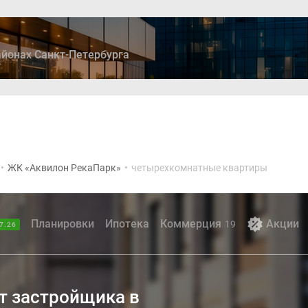
йонах Санкт-Петербурга
ры
Дома и коттеджи
Ипотека
Медиа
Консультация
•
ЖК «Аквилон РекаПарк»
•
четырехкомнатные квартиры
Планировки
Ипотека
Коммерция
Акции
19
7.26
т застройщика в