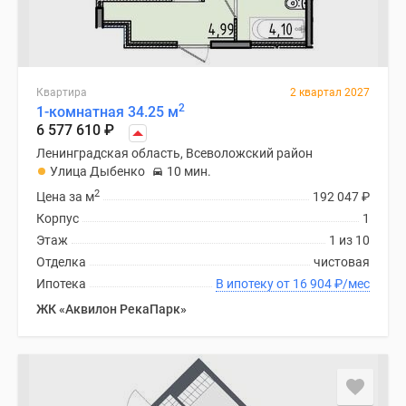
Квартира
2 квартал 2027
2
1-комнатная 34.25 м
6 577 610
₽
Ленинградская область, Всеволожский район
Улица Дыбенко
10 мин.
2
Цена за м
192 047
₽
Корпус
1
Этаж
1 из 10
Отделка
чистовая
Ипотека
В ипотеку от 16 904
₽
/мес
ЖК «Аквилон РекаПарк»