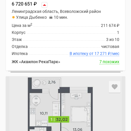
6 720 651
₽
Ленинградская область, Всеволожский район
Улица Дыбенко
10 мин.
2
Цена за м
211 674
₽
Корпус
1
Этаж
3 из 10
Отделка
чистовая
Ипотека
В ипотеку от 17 271
₽
/мес
ЖК «Аквилон РекаПарк»
7 похожих