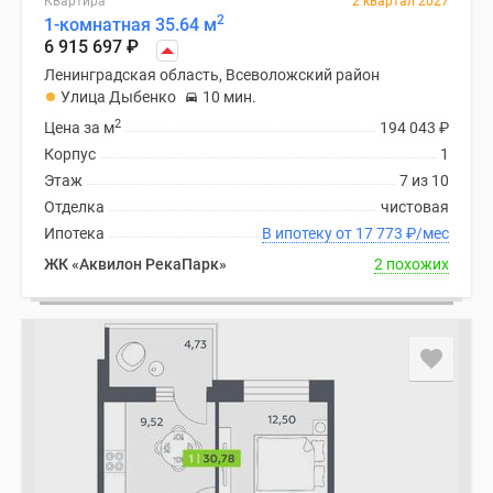
Квартира
2 квартал 2027
2
1-комнатная 35.64 м
6 915 697
₽
Ленинградская область, Всеволожский район
Улица Дыбенко
10 мин.
2
Цена за м
194 043
₽
Корпус
1
Этаж
7 из 10
Отделка
чистовая
Ипотека
В ипотеку от 17 773
₽
/мес
ЖК «Аквилон РекаПарк»
2 похожих