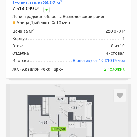
2
1-комнатная 34.02 м
7 514 099
₽
Ленинградская область, Всеволожский район
Улица Дыбенко
10 мин.
2
Цена за м
220 873
₽
Корпус
1
Этаж
8 из 10
Отделка
чистовая
Ипотека
В ипотеку от 19 310
₽
/мес
ЖК «Аквилон РекаПарк»
2 похожих