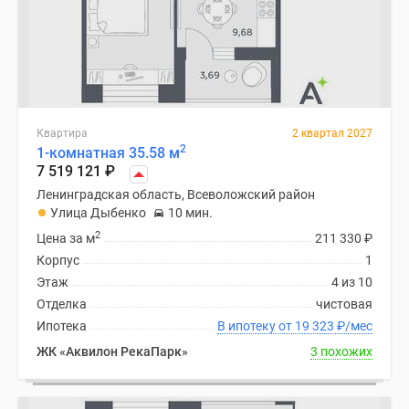
Квартира
2 квартал 2027
2
1-комнатная 35.58 м
7 519 121
₽
Ленинградская область, Всеволожский район
Улица Дыбенко
10 мин.
2
Цена за м
211 330
₽
Корпус
1
Этаж
4 из 10
Отделка
чистовая
Ипотека
В ипотеку от 19 323
₽
/мес
ЖК «Аквилон РекаПарк»
3 похожих