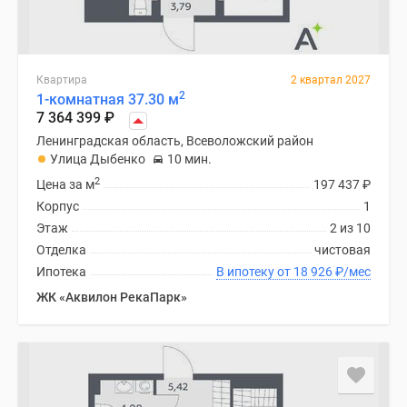
Квартира
2 квартал 2027
2
1-комнатная 37.30 м
7 364 399
₽
Ленинградская область, Всеволожский район
Улица Дыбенко
10 мин.
2
Цена за м
197 437
₽
Корпус
1
Этаж
2 из 10
Отделка
чистовая
Ипотека
В ипотеку от 18 926
₽
/мес
ЖК «Аквилон РекаПарк»