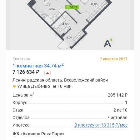
Квартира
2 квартал 2027
2
1-комнатная 34.74 м
7 126 634
₽
Ленинградская область, Всеволожский район
Улица Дыбенко
10 мин.
2
Цена за м
205 142
₽
Корпус
1
Этаж
2 из 10
Отделка
чистовая
Ипотека
В ипотеку от 18 315
₽
/мес
ЖК «Аквилон РекаПарк»