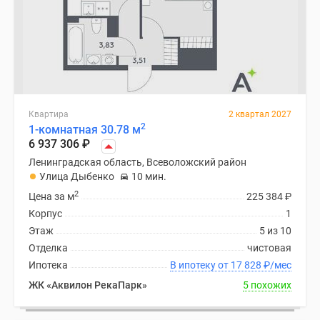
Квартира
2 квартал 2027
2
1-комнатная 30.78 м
6 937 306
₽
Ленинградская область, Всеволожский район
Улица Дыбенко
10 мин.
2
Цена за м
225 384
₽
Корпус
1
Этаж
5 из 10
Отделка
чистовая
Ипотека
В ипотеку от 17 828
₽
/мес
ЖК «Аквилон РекаПарк»
5 похожих