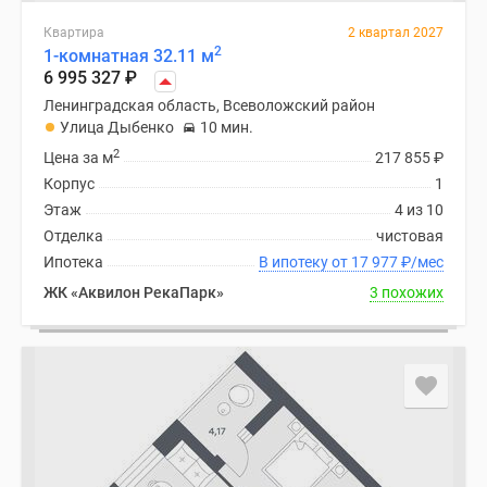
Квартира
2 квартал 2027
2
1-комнатная 32.11 м
6 995 327
₽
Ленинградская область, Всеволожский район
Улица Дыбенко
10 мин.
2
Цена за м
217 855
₽
Корпус
1
Этаж
4 из 10
Отделка
чистовая
Ипотека
В ипотеку от 17 977
₽
/мес
ЖК «Аквилон РекаПарк»
3 похожих