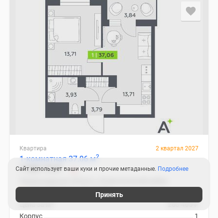
Квартира
2 квартал 2027
2
1-комнатная 37.06 м
7 538 172
₽
Сайт использует ваши куки и прочие метаданные.
Подробнее
Ленинградская область, Всеволожский район
Улица Дыбенко
10 мин.
Принять
2
Цена за м
203 405
₽
Корпус
1