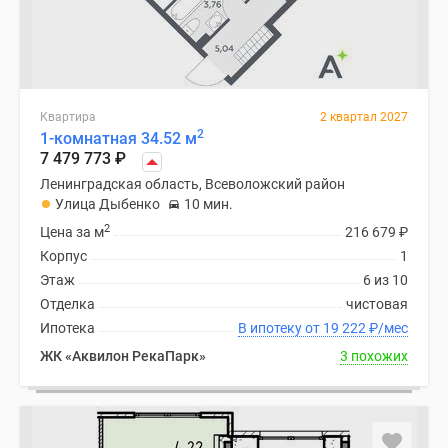
Квартира
2 квартал 2027
2
1-комнатная 34.52 м
7 479 773
₽
Ленинградская область, Всеволожский район
Улица Дыбенко
10 мин.
2
Цена за м
216 679
₽
Корпус
1
Этаж
6 из 10
Отделка
чистовая
Ипотека
В ипотеку от 19 222
₽
/мес
ЖК «Аквилон РекаПарк»
3 похожих