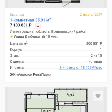
Квартира
2 квартал 2027
2
1-комнатная 35.91 м
7 183 831
₽
Ленинградская область, Всеволожский район
Улица Дыбенко
10 мин.
2
Цена за м
200 051
₽
Корпус
1
Этаж
2 из 10
Отделка
чистовая
Ипотека
В ипотеку от 18 462
₽
/мес
ЖК «Аквилон РекаПарк»