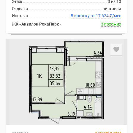
Этаж
3 из 10
Отделка
чистовая
Ипотека
В ипотеку от 17 624
₽
/мес
ЖК «Аквилон РекаПарк»
3 похожих