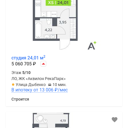
2
студия 24,01 м
5 060 705
₽
Этаж
5/10
ЛО, ЖК «Аквилон РекаПарк»
Улица Дыбенко
10 мин.
В ипотеку от 13 006
₽
/мес
Строится