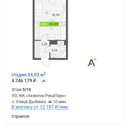
2
студия 24,03 м
4 746 179
₽
Этаж
5/10
ЛО, ЖК «Аквилон РекаПарк»
Улица Дыбенко
10 мин.
В ипотеку от 12 197
₽
/мес
Строится