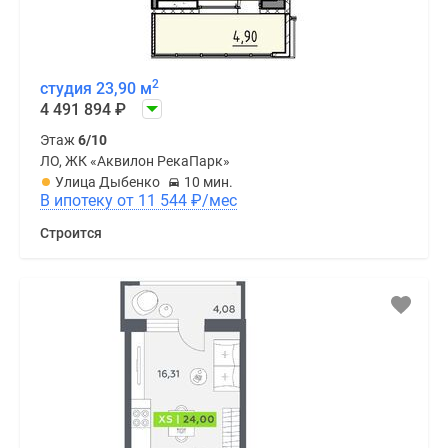
2
студия 23,90 м
4 491 894
₽
Этаж
6/10
ЛО, ЖК «Аквилон РекаПарк»
Улица Дыбенко
10 мин.
В ипотеку от 11 544
₽
/мес
Строится