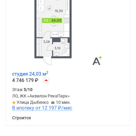
2
студия 24,03 м
4 746 179
₽
Этаж
5/10
ЛО, ЖК «Аквилон РекаПарк»
Улица Дыбенко
10 мин.
В ипотеку от 12 197
₽
/мес
Строится