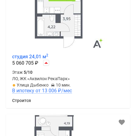
2
студия 24,01 м
5 060 705
₽
Этаж
5/10
ЛО, ЖК «Аквилон РекаПарк»
Улица Дыбенко
10 мин.
В ипотеку от 13 006
₽
/мес
Строится