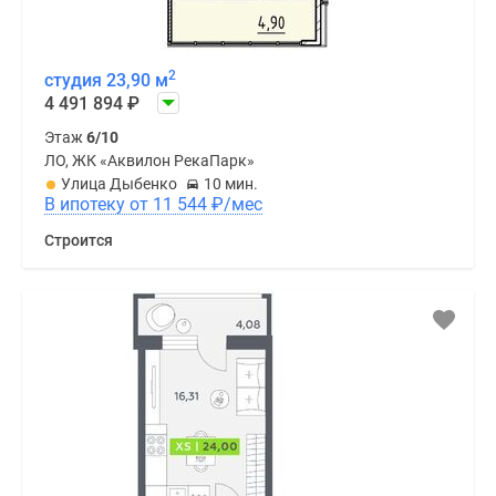
2
студия 23,90 м
4 491 894
₽
Этаж
6/10
ЛО, ЖК «Аквилон РекаПарк»
Улица Дыбенко
10 мин.
В ипотеку от 11 544
₽
/мес
Строится