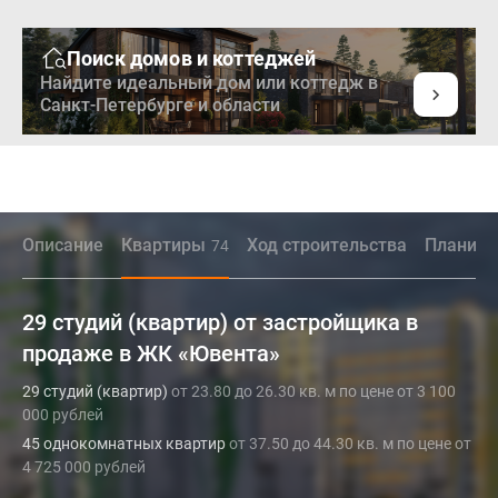
Поиск домов и коттеджей
Найдите идеальный дом или коттедж в
Санкт-Петербурге и области
Описание
Квартиры
Ход строительства
Планиро
74
29 студий (квартир) от застройщика в
продаже в ЖК «Ювента»
29 студий (квартир)
от 23.80 до 26.30 кв. м по цене от 3 100
000 рублей
45 однокомнатных квартир
от 37.50 до 44.30 кв. м по цене от
4 725 000 рублей