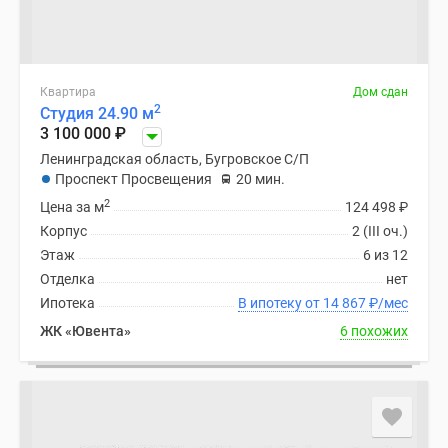
Квартира
Дом сдан
2
Студия 24.90 м
3 100 000
₽
Ленинградская область, Бугровское С/П
Проспект Просвещения
20 мин.
2
Цена за м
124 498
₽
Корпус
2 (III оч.)
Этаж
6 из 12
Отделка
нет
Ипотека
В ипотеку от 14 867
₽
/мес
ЖК «Ювента»
6 похожих