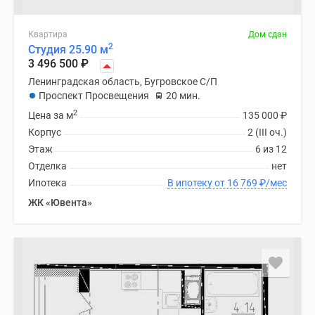
Квартира
Дом сдан
2
Студия 25.90 м
3 496 500
₽
Ленинградская область, Бугровское С/П
Проспект Просвещения
20 мин.
2
Цена за м
135 000
₽
Корпус
2 (III оч.)
Этаж
6 из 12
Отделка
нет
Ипотека
В ипотеку от 16 769
₽
/мес
ЖК «Ювента»