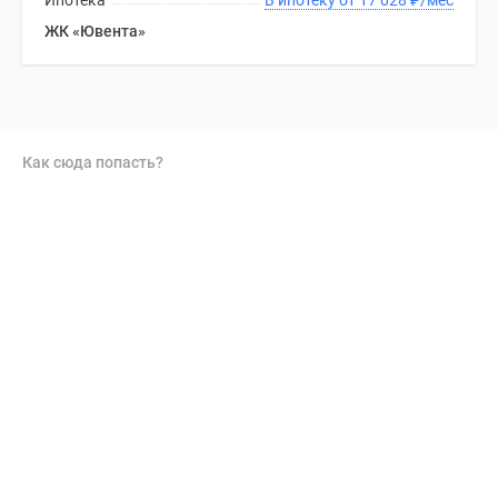
Ипотека
В ипотеку от 17 028
₽
/мес
ЖК «Ювента»
Как сюда попасть?