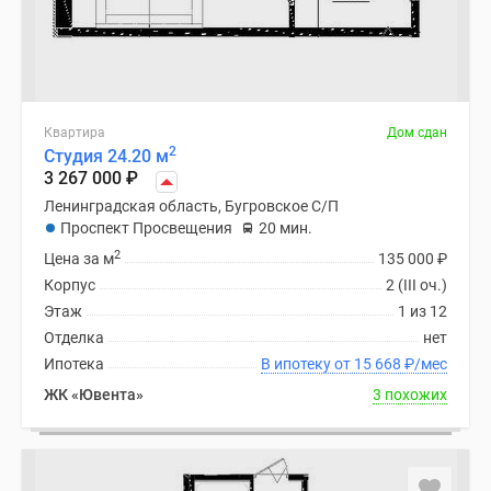
Квартира
Дом сдан
2
Студия 24.20 м
3 267 000
₽
Ленинградская область, Бугровское С/П
Проспект Просвещения
20 мин.
2
Цена за м
135 000
₽
Корпус
2 (III оч.)
Этаж
1 из 12
Отделка
нет
Ипотека
В ипотеку от 15 668
₽
/мес
ЖК «Ювента»
3 похожих