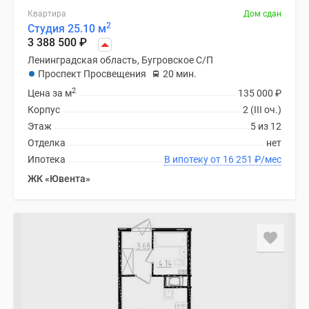
Квартира
Дом сдан
2
Студия 25.10 м
3 388 500
₽
Ленинградская область, Бугровское С/П
Проспект Просвещения
20 мин.
2
Цена за м
135 000
₽
Корпус
2 (III оч.)
Этаж
5 из 12
Отделка
нет
Ипотека
В ипотеку от 16 251
₽
/мес
ЖК «Ювента»