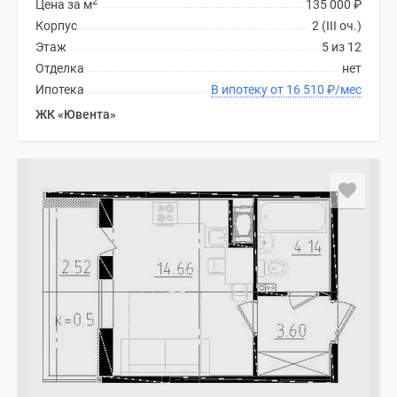
2
Цена за м
135 000
₽
Корпус
2 (III оч.)
Этаж
5 из 12
Отделка
нет
Ипотека
В ипотеку от 16 510
₽
/мес
ЖК «Ювента»