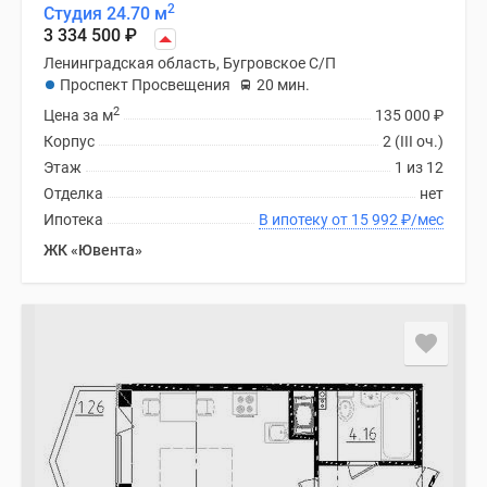
2
Студия 24.70 м
3 334 500
₽
Ленинградская область, Бугровское С/П
Проспект Просвещения
20 мин.
2
Цена за м
135 000
₽
Корпус
2 (III оч.)
Этаж
1 из 12
Отделка
нет
Ипотека
В ипотеку от 15 992
₽
/мес
ЖК «Ювента»