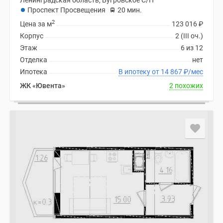
Ленинградская область, Бугровское С/П
Проспект Просвещения
20 мин.
2
Цена за м
123 016
₽
Корпус
2 (III оч.)
Этаж
6 из 12
Отделка
нет
Ипотека
В ипотеку от 14 867
₽
/мес
ЖК «Ювента»
2 похожих