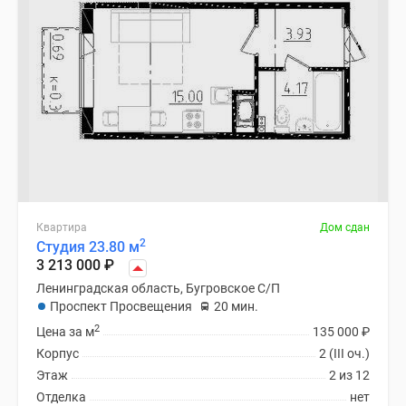
Квартира
Дом сдан
2
Студия 23.80 м
3 213 000
₽
Ленинградская область, Бугровское С/П
Проспект Просвещения
20 мин.
2
Цена за м
135 000
₽
Корпус
2 (III оч.)
Этаж
2 из 12
Отделка
нет