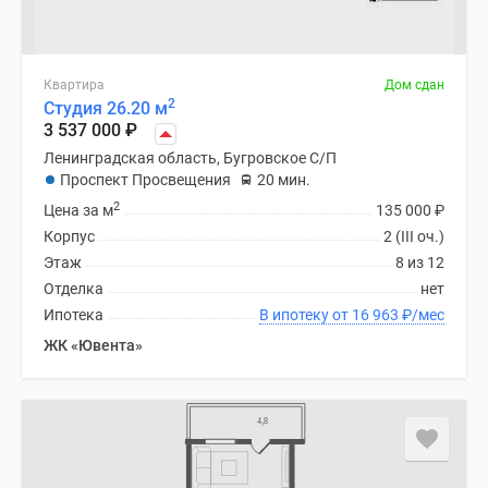
Квартира
Дом сдан
2
Студия 26.20 м
3 537 000
₽
Ленинградская область, Бугровское С/П
Проспект Просвещения
20 мин.
2
Цена за м
135 000
₽
Корпус
2 (III оч.)
Этаж
8 из 12
Отделка
нет
Ипотека
В ипотеку от 16 963
₽
/мес
ЖК «Ювента»