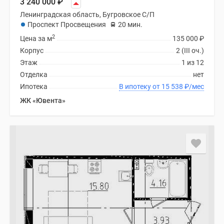
3 240 000
₽
Ленинградская область, Бугровское С/П
Проспект Просвещения
20 мин.
2
Цена за м
135 000
₽
Корпус
2 (III оч.)
Этаж
1 из 12
Отделка
нет
Ипотека
В ипотеку от 15 538
₽
/мес
ЖК «Ювента»