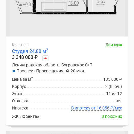
Квартира
Дом сдан
2
Студия 24.80 м
3 348 000
₽
Ленинградская область, Бугровское С/П
Проспект Просвещения
20 мин.
2
Цена за м
135 000
₽
Корпус
2 (III оч.)
Этаж
11 из 12
Отделка
нет
Ипотека
В ипотеку от 16 056
₽
/мес
ЖК «Ювента»
3 похожих