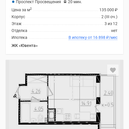
Проспект Просвещения
20 мин.
2
Цена за м
135 000
₽
Корпус
2 (III оч.)
Этаж
3 из 12
Отделка
нет
Ипотека
В ипотеку от 16 898
₽
/мес
ЖК «Ювента»