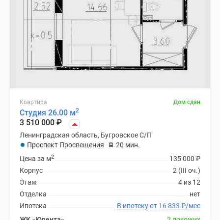
Квартира
Дом сдан
2
Студия 26.00 м
3 510 000
₽
Ленинградская область, Бугровское С/П
Проспект Просвещения
20 мин.
2
Цена за м
135 000
₽
Корпус
2 (III оч.)
Этаж
4 из 12
Отделка
нет
Ипотека
В ипотеку от 16 833
₽
/мес
ЖК «Ювента»
2 похожих