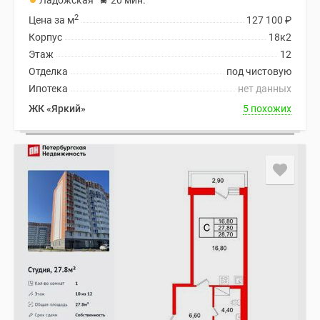
Ладожская
20 мин.
2
Цена за м
127 100
₽
Корпус
18к2
Этаж
12
Отделка
под чистовую
Ипотека
нет данных
ЖК «Яркий»
5 похожих