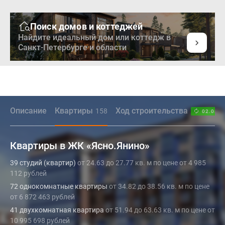
Поиск домов и коттеджей
Найдите идеальный дом или коттедж в
Санкт-Петербурге и области
Описание
Квартиры
Ход строительства
158
02.08.2
Квартиры в ЖК «Ясно.Янино»
39 студий (квартир)
от 24.63 до 27.77 кв. м по цене от 4 985
112 рублей
72 однокомнатные квартиры
от 34.82 до 38.56 кв. м по цене
от 6 872 463 рублей
41 двухкомнатная квартира
от 51.94 до 63.63 кв. м по цене от
10 995 698 рублей