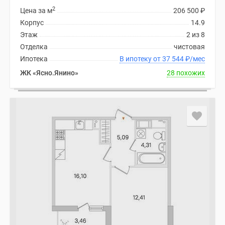
2
Цена за м
206 500
₽
Корпус
14.9
Этаж
2 из 8
Отделка
чистовая
Ипотека
В ипотеку от 37 544
₽
/мес
ЖК «Ясно.Янино»
28 похожих