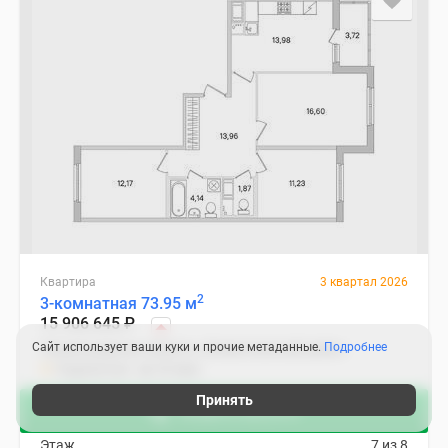
Квартира
3 квартал 2026
2
3-комнатная 73.95 м
15 906 645
₽
Сайт использует ваши куки и прочие метаданные.
Подробнее
Ленинградская область, Всеволожский район
Ладожская
20 мин.
2
Цена за м
215 100
₽
Принять
Акции в августе
Корпус
14.8
Этаж
7 из 8