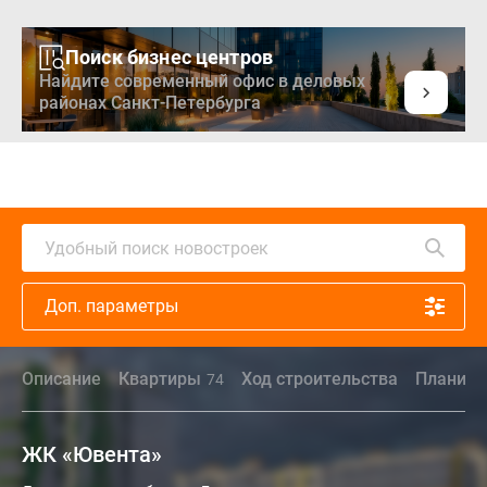
Поиск бизнес центров
Найдите современный офис в деловых
районах Санкт-Петербурга
Удобный поиск новостроек
Доп. параметры
Описание
Квартиры
Ход строительства
Планиро
74
ЖК «Ювента»