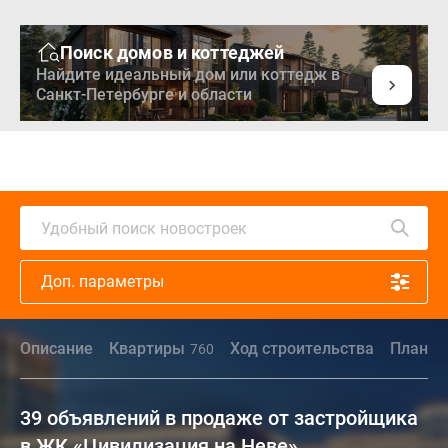
Поиск домов и коттеджей
Найдите идеальный дом или коттедж в
Санкт-Петербурге и области
Удобный поиск новостроек
Доп. параметры
Описание
Квартиры
Ход строительства
Планир
760
39 объявлений в продаже от застройщика
в ЖК «Цивилизация на Неве»