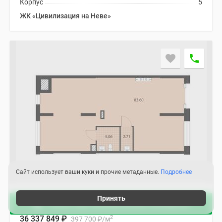
Корпус
5
ЖК «Цивилизация на Неве»
Сайт использует ваши куки и прочие метаданные.
Подробнее
Принять
Продажа
3 квартал 2027
Узнать про коммерческие помещения
2
Офис 91.37 м
2
36 337 849
₽
397 700
₽
/м