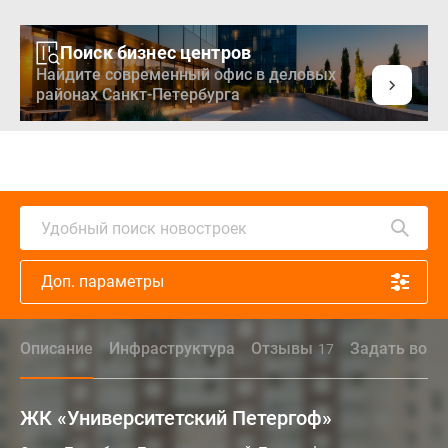
Поиск бизнес центров
Найдите современный офис в деловых
районах Санкт-Петербурга
Удобный поиск новостроек
Доп. параметры
Описание
Инфраструктура
Отзывы
Задать вопр
17
ЖК «Университетский Петергоф»