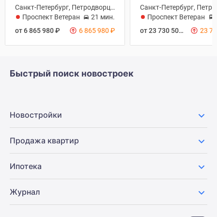
Санкт-Петербург, Петродворцовый
Проспект Ветеранов
21 мин.
Проспект Ветеранов
от 6 865 980
₽
6 865 980
₽
от 23 730 500
₽
23 7
Быстрый поиск новостроек
Новостройки
Продажа квартир
Ипотека
Журнал