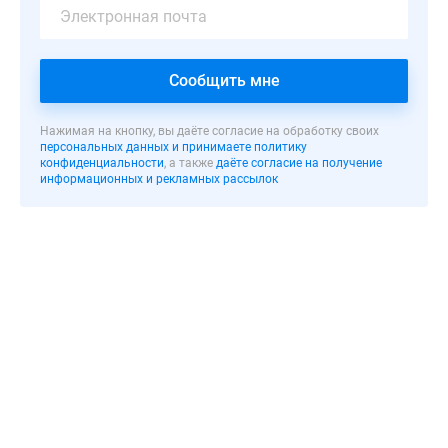
квартир
с
функционально-
эргономичными
Сообщить мне
планировками.
В
Нажимая на кнопку, вы даёте согласие на обработку своих
персональных данных и принимаете политику
наличии
конфиденциальности
, а также
даёте согласие на получение
квартиры
информационных и рекламных рассылок
от
студий
до
трехкомнатных,
выполнены
отделочные
работы
«под
чистовую».
Квартиры
оснащены