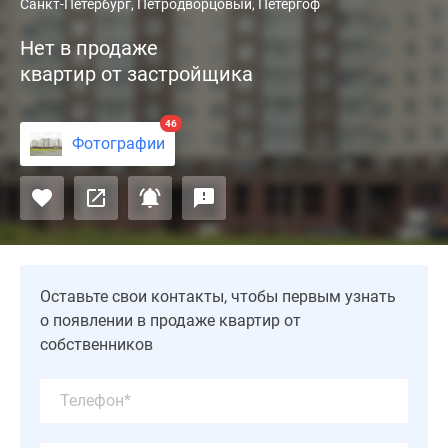
Современный
Санкт-Петербург, Петродворцовый, Петергоф
ЖК
Нет в продаже
«Университетский
квартир от застройщика
Петергоф»
эконом-
класса
46
Фотографии
построен
в
Петродворцовом
районе.
Восьмисекционная
новостройка
Оставьте свои контакты, чтобы первым узнать
7-
о появлении в продаже квартир от
9-
собственников
12-
этажности
насчитывает
406