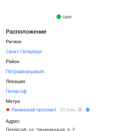
металлической
дверью,
сдан
стелопакетами,
двухтарифным
Расположение
электрическим
счетчиком.
Регион
Высота
Санкт-Петербург
потолков
—
Район
2,75
Петродворцовый
м.
Локация
Приобрести
Петергоф
квартиру
Метро
можно
по
Ленинский проспект
40 мин.
100%
Адрес
единовременной
Петергоф, ул. Чичеринская, д. 2
оплате.