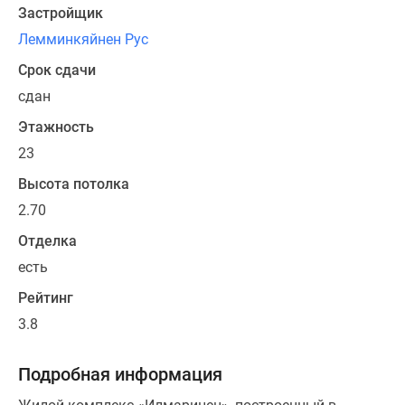
и
Застройщик
окраску
Лемминкяйнен Рус
морозостойкой
штукатуркой.
Срок сдачи
Высота
сдан
дома
Этажность
составляет
23
23
этажа.
Высота потолка
Проект
2.70
сдан
Отделка
в
эксплуатацию.
есть
Рейтинг
Жилой
3.8
фонд
новостройки
состоит
Подробная информация
из