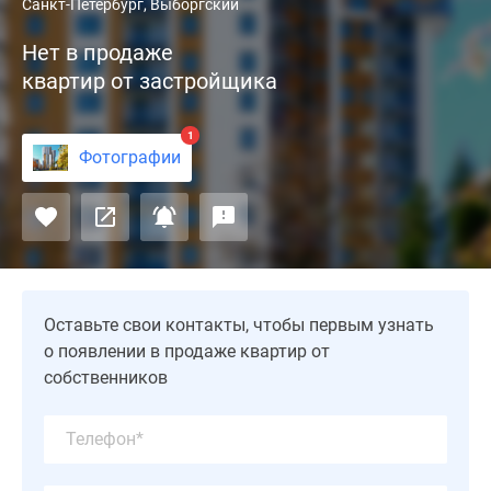
Жилой
Санкт-Петербург, Выборгский
комплекс
Нет в продаже
«Илмаринен»,
квартир от застройщика
построенный
в
Выборгском
1
Фотографии
районе
Петербурга,
представляет
собой
финский
проект
комфорт-
Оставьте свои контакты, чтобы первым узнать
класса
о появлении в продаже квартир от
от
собственников
застройщика
«Лемминкяйнен
Рус».
Это