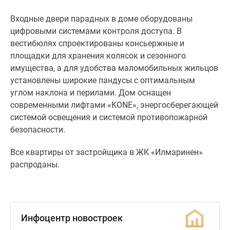
тремя
и
Входные двери парадных в доме оборудованы
четырьмя
цифровыми системами контроля доступа. В
комнатами
вестибюлях спроектированы консьержные и
раздельные
площадки для хранения колясок и сезонного
санузлы,
имущества, а для удобства маломобильных жильцов
а
установлены широкие пандусы с оптимальным
в
углом наклона и перилами. Дом оснащен
некоторых
современными лифтами «KONE», энергосберегающей
планировочных
системой освещения и системой противопожарной
решениях
безопасности.
спроектированы
дополнительные
Все квартиры от застройщика в ЖК «Илмаринен»
туалеты.
распроданы.
Высота
потолков
во
всех
Инфоцентр новостроек
жилых