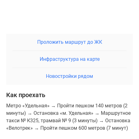
жильцов
установлены
широкие
пандусы
с
оптимальным
Проложить маршрут до ЖК
углом
наклона
Инфраструктура на карте
и
перилами.
Дом
Новостройки рядом
оснащен
современными
Как проехать
лифтами
«KONE»,
Метро «Удельная» → Пройти пешком 140 метров (2
энергосберегающей
минуты) → Остановка «м. Удельная» → Маршрутное
системой
такси № К325, трамвай № 9 (3 минуты) → Остановка
освещения
«Велотрек» → Пройти пешком 600 метров (7 минут)
и