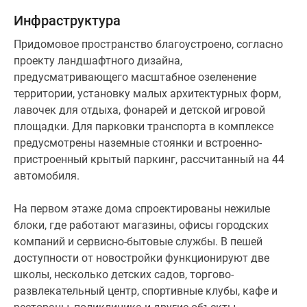
системой
Инфраструктура
противопожарной
безопасности.
Придомовое пространство благоустроено, согласно
проекту ландшафтного дизайна,
Все
предусматривающего масштабное озеленение
квартиры
территории, установку малых архитектурных форм,
от
лавочек для отдыха, фонарей и детской игровой
застройщика
площадки. Для парковки транспорта в комплексе
в
предусмотрены наземные стоянки и встроенно-
ЖК
пристроенный крытый паркинг, рассчитанный на 44
«Илмаринен»
автомобиля.
распроданы.
На первом этаже дома спроектированы нежилые
блоки, где работают магазины, офисы городских
компаний и сервисно-бытовые службы. В пешей
доступности от новостройки функционируют две
школы, несколько детских садов, торгово-
развлекательный центр, спортивные клубы, кафе и