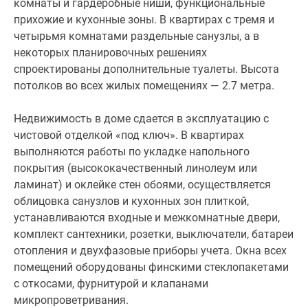
комнаты и гардеробные ниши, функциональные
или
прихожие и кухонные зоны. В квартирах с тремя и
балконы
четырьмя комнатами раздельные санузлы, а в
с
некоторых планировочных решениях
панорамным
спроектированы дополнительные туалеты. Высота
остеклением,
потолков во всех жилых помещениях — 2.7 метра.
кладовые
комнаты
Недвижимость в доме сдается в эксплуатацию с
и
чистовой отделкой «под ключ». В квартирах
гардеробные
выполняются работы по укладке напольного
ниши,
покрытия (высококачественный линолеум или
функциональные
ламинат) и оклейке стен обоями, осуществляется
прихожие
облицовка санузлов и кухонных зон плиткой,
и
устанавливаются входные и межкомнатные двери,
кухонные
комплект сантехники, розетки, выключатели, батареи
зоны.
отопления и двухфазовые приборы учета. Окна всех
В
помещений оборудованы финскими стеклопакетами
квартирах
с откосами, фурнитурой и клапанами
с
микропроветривания.