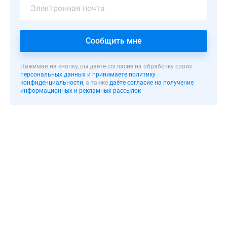
монолитно-
кирпичная
высотная
Сообщить мне
новостройка
с
высоким
Нажимая на кнопку, вы даёте согласие на обработку своих
персональных данных и принимаете политику
цоколем,
конфиденциальности
, а также
даёте согласие на получение
необычный
информационных и рекламных рассылок
архитектурный
облик
которой
мгновенно
выделяется
на
фоне
других
зданий.
Наружная
отделка