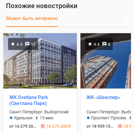
Похожие новостройки
Может быть интересно
4.4
12
4.4
8
ЖК Svetlana Park
ЖК «Шекспир»
(Светлана Парк)
Санкт-Петербург, Выборгский
Санкт-Петербург, Выбо
Удельная
15 мин.
Проспект Просвещен
от 16 279 200
₽
16 279 200
₽
от 18 959 152
₽
18 9