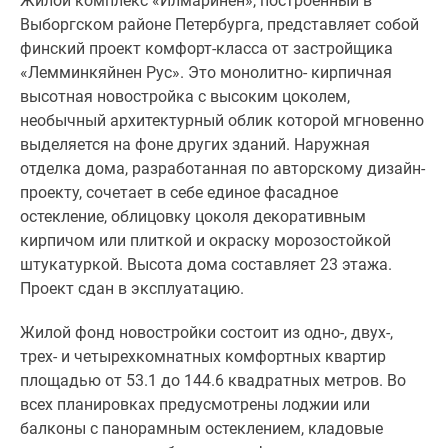
Жилой комплекс «Илмаринен», построенный в
одно-,
Выборгском районе Петербурга, представляет собой
двух-,
финский проект комфорт-класса от застройщика
трех-
«Лемминкяйнен Рус». Это монолитно- кирпичная
и
высотная новостройка с высоким цоколем,
четырехкомнатных
необычный архитектурный облик которой мгновенно
комфортных
выделяется на фоне других зданий. Наружная
квартир
отделка дома, разработанная по авторскому дизайн-
площадью
проекту, сочетает в себе единое фасадное
от
остекление, облицовку цоколя декоративным
53.1
кирпичом или плиткой и окраску морозостойкой
до
штукатуркой. Высота дома составляет 23 этажа.
144.6
Проект сдан в эксплуатацию.
квадратных
метров.
Жилой фонд новостройки состоит из одно-, двух-,
Во
трех- и четырехкомнатных комфортных квартир
всех
площадью от 53.1 до 144.6 квадратных метров. Во
планировках
всех планировках предусмотрены лоджии или
предусмотрены
балконы с панорамным остеклением, кладовые
лоджии