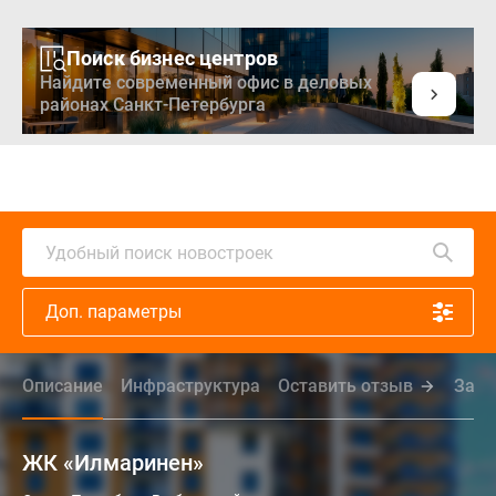
Поиск бизнес центров
Найдите современный офис в деловых
районах Санкт-Петербурга
Удобный поиск новостроек
Доп. параметры
Описание
Инфраструктура
Оставить отзыв
Зада
ЖК «Илмаринен»