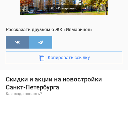
зон
плиткой,
ЖК «Илмаринен».
устанавливаются
входные
и
Рассказать друзьям о ЖК «Илмаринен»
межкомнатные
двери,
комплект
сантехники,
Копировать ссылку
розетки,
выключатели,
батареи
Скидки и акции на новостройки
отопления
Санкт-Петербурга
и
Как сюда попасть?
двухфазовые
приборы
учета.
Окна
всех