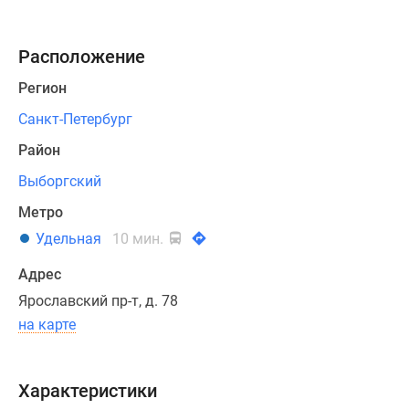
дома,
разработанная
Расположение
по
авторскому
Регион
дизайн-
Санкт-Петербург
проекту,
сочетает
Район
в
Выборгский
себе
Метро
единое
фасадное
Удельная
10 мин.
остекление,
Адрес
облицовку
Ярославский пр-т, д. 78
цоколя
на карте
декоративным
кирпичом
или
Характеристики
плиткой