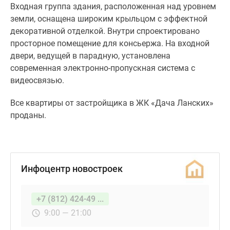
решения.
Входная группа здания, расположенная над уровнем
Площадь
земли, оснащена широким крыльцом с эффектной
недвижимости
декоративной отделкой. Внутри спроектировано
в
просторное помещение для консьержа. На входной
ЖК
двери, ведущей в парадную, установлена
«Дача
современная электронно-пропускная система с
Ланских»
видеосвязью.
варьируется
от
Все квартиры от застройщика в ЖК «Дача Ланских»
358
проданы.
до
427
квадратных
метров.
Инфоцентр новостроек
Балконы
или
лоджии
+7 (812) 424-49 ...
в
9:00 — 21:00
здании