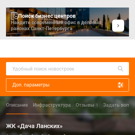
Поиск бизнес центров
Найдите современный офис в деловых
районах Санкт-Петербурга
Удобный поиск новостроек
Доп. параметры
Описание
Инфраструктура
Отзывы
Задать вопро
1
ЖК «Дача Ланских»