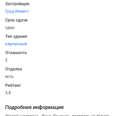
конструкция
Застройщик
отличается
Град-Инвест
хорошей
звукоизоляцией
Срок сдачи
и
сдан
устойчивостью
Тип здания
к
кирпичный
климатическим
изменениям,
Этажность
включая
2
резкое
Отделка
похолодание
или
есть
длительные
Рейтинг
осадки.
3.8
Жилой
фонд
Подробная информация
комплекса