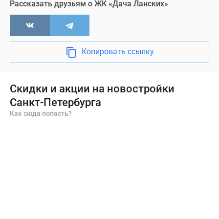
стены,
Рассказать друзьям о ЖК «Дача Ланских»
проведены
все
коммуникации.
Также
Копировать ссылку
во
всех
квартирах
Скидки и акции на новостройки
установлены
Санкт-Петербурга
входные
Как сюда попасть?
и
межкомнатные
двери,
радиаторы
отопления,
приборы
учета.
Входная