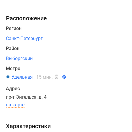
фасадах
присутствуют
Расположение
декоративные
элементы,
Регион
выполненные
Санкт-Петербург
из
гипса.
Район
Выборгский
Благодаря
Метро
тому,
что
Удельная
15 мин.
все
Адрес
стены
пр-т Энгельса, д. 4
здания
на карте
выполнены
из
высококачественного
Характеристики
кирпича,