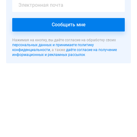
особняка,
в
котором
Сообщить мне
проживала
семья
Ланских.
Нажимая на кнопку, вы даёте согласие на обработку своих
персональных данных и принимаете политику
Внешняя
конфиденциальности
, а также
даёте согласие на получение
отделка
информационных и рекламных рассылок
здания
выполнена
с
использованием
цветной
штукатурки
в
нежных
пастельных
тонах.
На