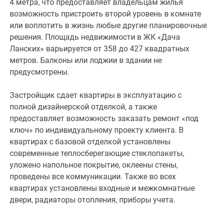
4 метра, что предоставляет владельцам жилья
метра,
возможность пристроить второй уровень в комнате
что
или воплотить в жизнь любые другие планировочные
предоставляет
решения. Площадь недвижимости в ЖК «Дача
владельцам
Ланских» варьируется от 358 до 427 квадратных
жилья
метров. Балконы или лоджии в здании не
возможность
предусмотрены.
пристроить
второй
Застройщик сдает квартиры в эксплуатацию с
уровень
полной дизайнерской отделкой, а также
в
предоставляет возможность заказать ремонт «под
комнате
ключ» по индивидуальному проекту клиента. В
или
квартирах с базовой отделкой установлены
воплотить
современные теплосберегающие стеклопакеты,
в
уложено напольное покрытие, оклеены стены,
жизнь
проведены все коммуникации. Также во всех
любые
квартирах установлены входные и межкомнатные
другие
двери, радиаторы отопления, приборы учета.
планировочные