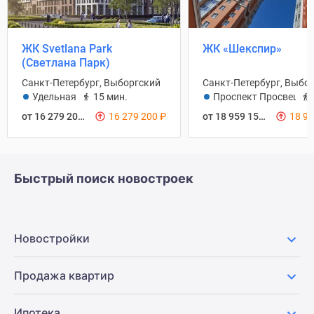
ЖК Svetlana Park
ЖК «Шекспир»
(Светлана Парк)
Санкт-Петербург, Выборгский
Санкт-Петербург, Выбо
Удельная
15 мин.
Проспект Просвещен
от 16 279 200
₽
16 279 200
₽
от 18 959 152
₽
18 9
Быстрый поиск новостроек
Новостройки
Продажа квартир
Ипотека