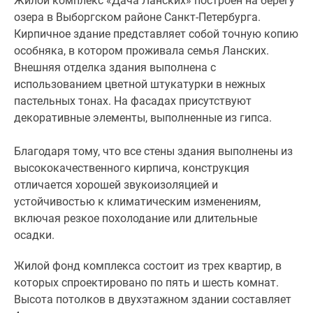
Жилой комплекс «Дача Ланских» построен на берегу
состоит
озера в Выборгском районе Санкт-Петербурга.
из
Кирпичное здание представляет собой точную копию
трех
особняка, в котором проживала семья Ланских.
квартир,
Внешняя отделка здания выполнена с
в
использованием цветной штукатурки в нежных
которых
пастельных тонах. На фасадах присутствуют
спроектировано
декоративные элементы, выполненные из гипса.
по
пять
Благодаря тому, что все стены здания выполнены из
и
высококачественного кирпича, конструкция
шесть
отличается хорошей звукоизоляцией и
комнат.
устойчивостью к климатическим изменениям,
Высота
включая резкое похолодание или длительные
потолков
осадки.
в
двухэтажном
Жилой фонд комплекса состоит из трех квартир, в
здании
которых спроектировано по пять и шесть комнат.
составляет
Высота потолков в двухэтажном здании составляет
4