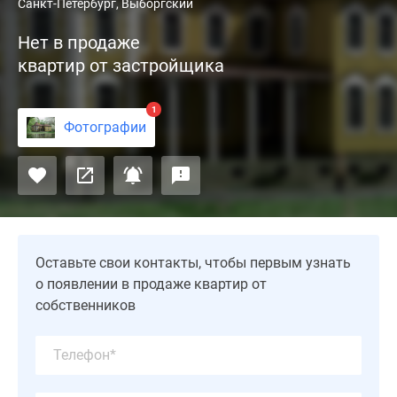
Жилой
Санкт-Петербург, Выборгский
комплекс
Нет в продаже
«Дача
квартир от застройщика
Ланских»
построен
на
1
Фотографии
берегу
озера
в
Выборгском
районе
Санкт-
Петербурга.
Оставьте свои контакты, чтобы первым узнать
Кирпичное
о появлении в продаже квартир от
здание
собственников
представляет
собой
точную
копию