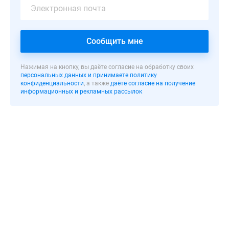
выступает
ООО
Флагман.
Сообщить мне
Квартирография
объекта
Нажимая на кнопку, вы даёте согласие на обработку своих
персональных данных и принимаете политику
предусматривает
конфиденциальности
, а также
даёте согласие на получение
497
информационных и рекламных рассылок
квартир
и
40
таунхаусов
от
190
до
230
кв.м.
Комплекс
подключён