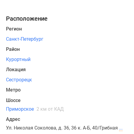
ко
всем
Расположение
центральным
городским
Регион
коммуникациям:
Санкт-Петербург
электроснабжению,
водоснабжению,
Район
газоснабжению,
Курортный
канализации.
Локация
Продажи
Сестрорецк
завершены.
Метро
Шоссе
Приморское
2 км от КАД
Адрес
Ул. Николая Соколова, д. 36, 36 к. А-Б, 40/Грибная
...