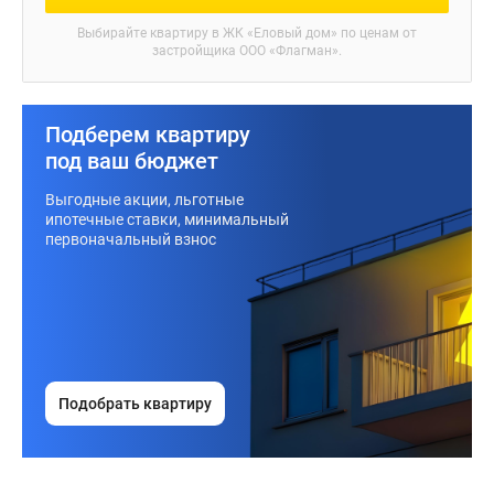
Выбирайте квартиру в
ЖК «Еловый дом»
по ценам от
застройщика ООО «Флагман».
Подберем квартиру
под ваш бюджет
Выгодные акции, льготные
ипотечные ставки, минимальный
первоначальный взнос
Подобрать квартиру