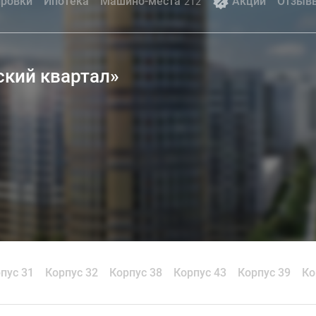
ровки
Ипотека
Машино-места
Акции
Отзыв
212
ский квартал»
пус 31
Корпус 32
Корпус 38
Корпус 43
Корпус 39
Ко