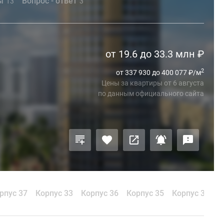
ы
Вопрос - ответ
13
3
от 19.6 до 33.3 млн
₽
2
от 337 930 до 400 077
₽
/м
Цены за квартиры
от
6 августа
по данным официального сайта
рпус 37
Корпус 33
Корпус 36
Корпус 35
Корпус 34