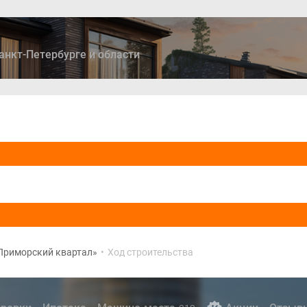
анкт-Петербурге и области
ры
Дома и коттеджи
Ипотека
Медиа
Консультация
Приморский квартал»
•
Ход строительства