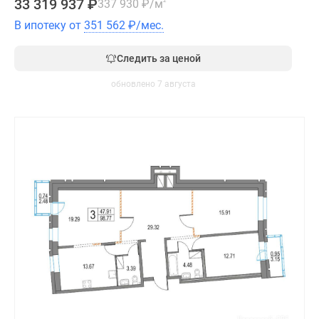
33 319 937
₽
337 930
₽
/м
2
В ипотеку от
351 562
₽
/мес.
Следить за ценой
обновлено 7 августа