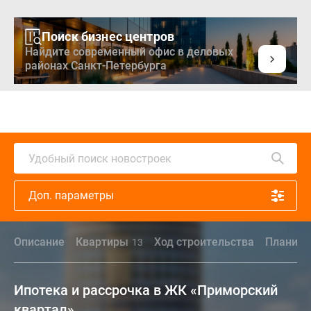
Поиск бизнес центров
Найдите современный офис в деловых
районах Санкт-Петербурга
Удобный поиск новостроек
Доп. параметры
Описание
Квартиры
Ход строительства
Планиро
13
Ипотека и рассрочка в ЖК «Приморский
квартал»