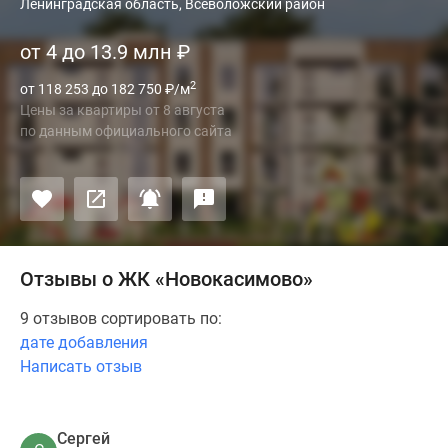
Ленинградская область, Всеволожский район
от 4 до 13.9 млн
₽
2
от 118 253 до 182 750
₽
/м
Цены за квартиры
от
8 августа
по данным официального сайта
Отзывы о ЖК «Новокасимово»
9 отзывов сортировать по:
дате добавления
Написать отзыв
Сергей