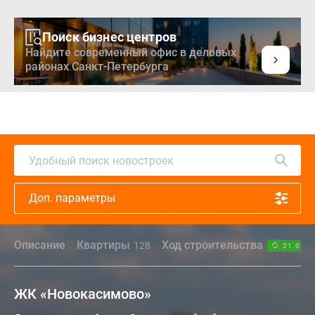
Поиск бизнес центров
Найдите современный офис в деловых
районах Санкт-Петербурга
Удобный поиск новостроек
Доп. параметры
Описание
Квартиры
Ход строительства
128
21.07.2
ЖК «Новокасимово»