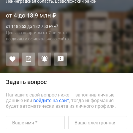
Ленинградская область, Всеволожский район
от 4 до 13.9 млн
₽
2
от 118 253 до 182 750
₽
/м
Цены за квартиры
от
7 августа
по данным официального сайта
Задать вопрос
Напишите свой вопрос ниже — заполнив личные
данные или
войдите на сайт
, тогда информация
будет автоматически взята из личного профиля.