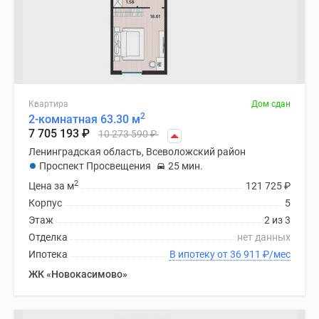
Квартира
Дом сдан
2
2-комнатная 63.30 м
7 705 193
₽
10 273 590
₽
Ленинградская область, Всеволожский район
Проспект Просвещения
25 мин.
2
Цена за м
121 725
₽
Корпус
5
Этаж
2 из 3
Отделка
нет данных
Ипотека
В ипотеку от 36 911
₽
/мес
ЖК «Новокасимово»