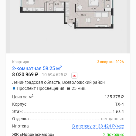
Квартира
3 квартал 2026
2
2-комнатная 59.25 м
8 020 969
₽
10 694 625
₽
Ленинградская область, Всеволожский район
Проспект Просвещения
25 мин.
2
Цена за м
135 375
₽
Корпус
ТХ-4
Этаж
1 из 4
Отделка
нет данных
Ипотека
В ипотеку от 38 424
₽
/мес
ЖК «Новокасимово»
2 похожих