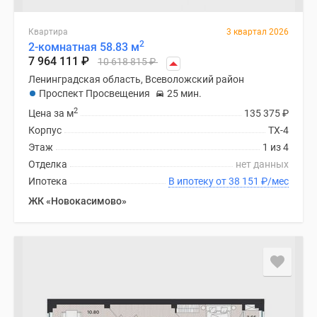
Квартира
3 квартал 2026
2
2-комнатная 58.83 м
7 964 111
₽
10 618 815
₽
Ленинградская область, Всеволожский район
Проспект Просвещения
25 мин.
2
Цена за м
135 375
₽
Корпус
ТХ-4
Этаж
1 из 4
Отделка
нет данных
Ипотека
В ипотеку от 38 151
₽
/мес
ЖК «Новокасимово»