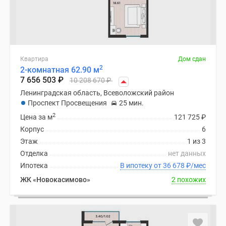
Квартира
Дом сдан
2
2-комнатная 62.90 м
7 656 503
₽
10 208 670
₽
Ленинградская область, Всеволожский район
Проспект Просвещения
25 мин.
2
Цена за м
121 725
₽
Корпус
6
Этаж
1 из 3
Отделка
нет данных
Ипотека
В ипотеку от 36 678
₽
/мес
ЖК «Новокасимово»
2 похожих