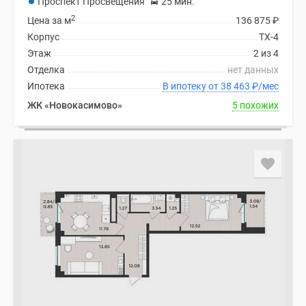
Проспект Просвещения
25 мин.
2
Цена за м
136 875
₽
Корпус
ТХ-4
Этаж
2 из 4
Отделка
нет данных
Ипотека
В ипотеку от 38 463
₽
/мес
ЖК «Новокасимово»
5 похожих