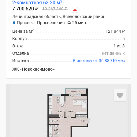
2
2-комнатная 63.20 м
7 700 520
₽
10 267 360
₽
Ленинградская область, Всеволожский район
Проспект Просвещения
25 мин.
2
Цена за м
121 844
₽
Корпус
5
Этаж
1 из 3
Отделка
нет данных
Ипотека
В ипотеку от 36 889
₽
/мес
ЖК «Новокасимово»