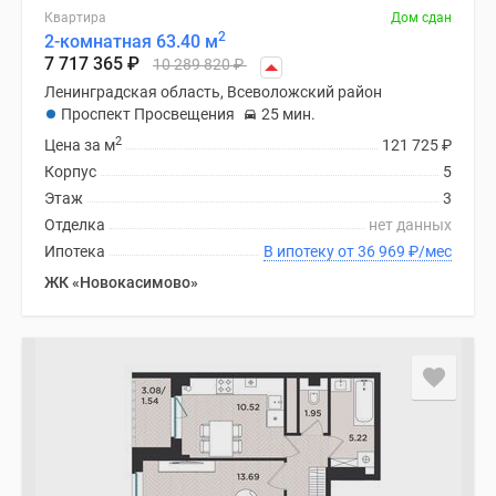
Квартира
Дом сдан
2
2-комнатная 63.40 м
7 717 365
₽
10 289 820
₽
Ленинградская область, Всеволожский район
Проспект Просвещения
25 мин.
2
Цена за м
121 725
₽
Корпус
5
Этаж
3
Отделка
нет данных
Ипотека
В ипотеку от 36 969
₽
/мес
ЖК «Новокасимово»