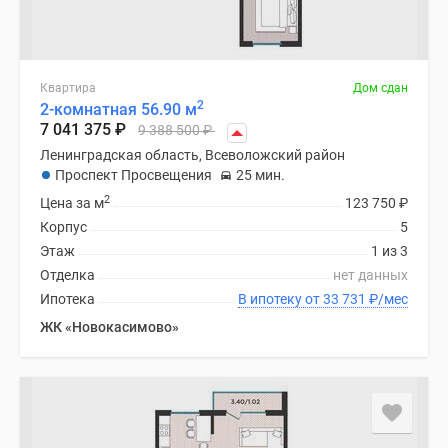
Квартира
Дом сдан
2
2-комнатная 56.90 м
7 041 375
₽
9 388 500
₽
Ленинградская область, Всеволожский район
Проспект Просвещения
25 мин.
2
Цена за м
123 750
₽
Корпус
5
Этаж
1 из 3
Отделка
нет данных
Ипотека
В ипотеку от 33 731
₽
/мес
ЖК «Новокасимово»