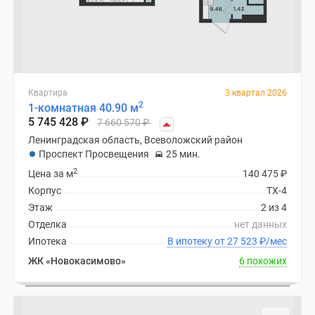
Квартира
3 квартал 2026
2
1-комнатная 40.90 м
5 745 428
₽
7 660 570
₽
Ленинградская область, Всеволожский район
Проспект Просвещения
25 мин.
2
Цена за м
140 475
₽
Корпус
ТХ-4
Этаж
2 из 4
Отделка
нет данных
Ипотека
В ипотеку от 27 523
₽
/мес
ЖК «Новокасимово»
6 похожих