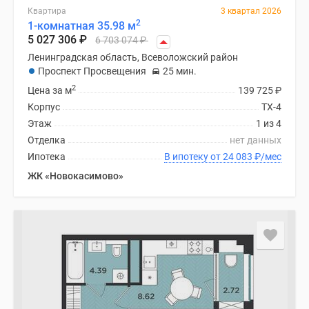
Квартира
3 квартал 2026
2
1-комнатная 35.98 м
5 027 306
₽
6 703 074
₽
Ленинградская область, Всеволожский район
Проспект Просвещения
25 мин.
2
Цена за м
139 725
₽
Корпус
ТХ-4
Этаж
1 из 4
Отделка
нет данных
Ипотека
В ипотеку от 24 083
₽
/мес
ЖК «Новокасимово»