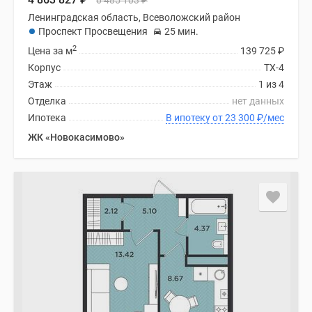
6 485 103
₽
Ленинградская область, Всеволожский район
Проспект Просвещения
25 мин.
2
Цена за м
139 725
₽
Корпус
ТХ-4
Этаж
1 из 4
Отделка
нет данных
Ипотека
В ипотеку от 23 300
₽
/мес
ЖК «Новокасимово»