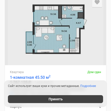
Квартира
Дом сдан
2
1-комнатная 45.50 м
5 767 125
₽
7 689 500
₽
Сайт использует ваши куки и прочие метаданные.
Подробнее
Ленинградская область, Всеволожский район
Проспект Просвещения
25 мин.
Принять
2
Цена за м
126 750
₽
Корпус
6