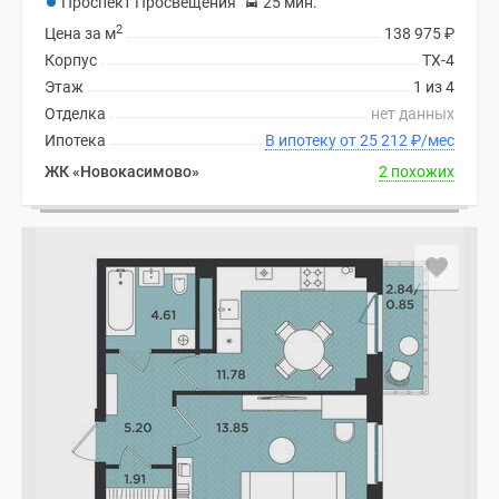
Проспект Просвещения
25 мин.
2
Цена за м
138 975
₽
Корпус
ТХ-4
Этаж
1 из 4
Отделка
нет данных
Ипотека
В ипотеку от 25 212
₽
/мес
ЖК «Новокасимово»
2 похожих