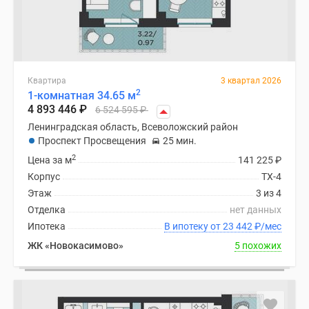
Квартира
3 квартал 2026
2
1-комнатная 34.65 м
4 893 446
₽
6 524 595
₽
Ленинградская область, Всеволожский район
Проспект Просвещения
25 мин.
2
Цена за м
141 225
₽
Корпус
ТХ-4
Этаж
3 из 4
Отделка
нет данных
Ипотека
В ипотеку от 23 442
₽
/мес
ЖК «Новокасимово»
5 похожих