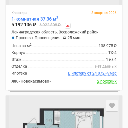
Квартира
3 квартал 2026
2
1-комнатная 37.36 м
5 192 106
₽
6 922 808
₽
Ленинградская область, Всеволожский район
Проспект Просвещения
25 мин.
2
Цена за м
138 975
₽
Корпус
ТХ-4
Этаж
1 из 4
Отделка
нет данных
Ипотека
В ипотеку от 24 872
₽
/мес
ЖК «Новокасимово»
2 похожих