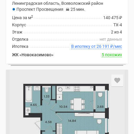
Ленинградская область, Всеволожский район
Проспект Просвещения
25 мин.
2
Цена за м
140 475
₽
Корпус
ТХ-4
Этаж
2 из 4
Отделка
нет данных
Ипотека
В ипотеку от 26 191
₽
/мес
ЖК «Новокасимово»
5 похожих