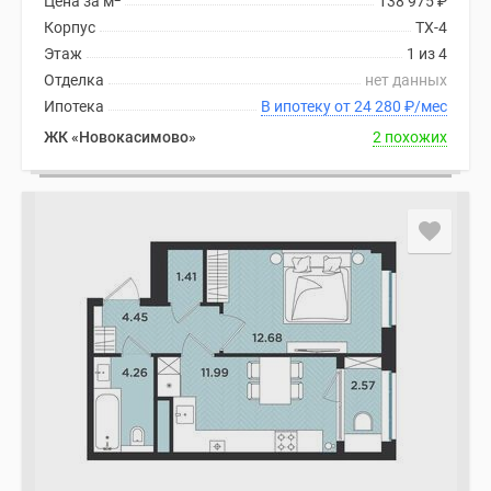
Цена за м
138 975
₽
Корпус
ТХ-4
Этаж
1 из 4
Отделка
нет данных
Ипотека
В ипотеку от 24 280
₽
/мес
ЖК «Новокасимово»
2 похожих