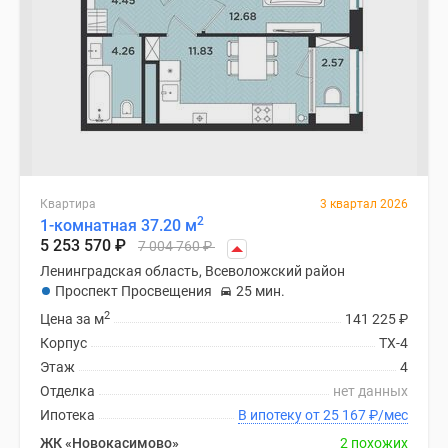
Квартира
3 квартал 2026
2
1-комнатная 37.20 м
5 253 570
₽
7 004 760
₽
Ленинградская область, Всеволожский район
Проспект Просвещения
25 мин.
2
Цена за м
141 225
₽
Корпус
ТХ-4
Этаж
4
Отделка
нет данных
Ипотека
В ипотеку от 25 167
₽
/мес
ЖК «Новокасимово»
2 похожих