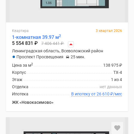
Квартира
3 квартал 2026
2
1-комнатная 39.97 м
5 554 831
₽
7 406 441
₽
Ленинградская область, Всеволожский район
Проспект Просвещения
25 мин.
2
Цена за м
138 975
₽
Корпус
ТХ-4
Этаж
1 из 4
Отделка
нет данных
Ипотека
В ипотеку от 26 610
₽
/мес
ЖК «Новокасимово»