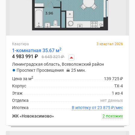
Квартира
3 квартал 2026
2
1-комнатная 35.67 м
4 983 991
₽
6 645 321
₽
Ленинградская область, Всеволожский район
Проспект Просвещения
25 мин.
2
Цена за м
139 725
₽
Корпус
ТХ-4
Этаж
1 из 4
Отделка
нет данных
Ипотека
В ипотеку от 23 875
₽
/мес
ЖК «Новокасимово»
2 похожих