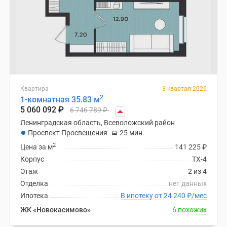
Квартира
3 квартал 2026
2
1-комнатная 35.83 м
5 060 092
₽
6 746 789
₽
Ленинградская область, Всеволожский район
Проспект Просвещения
25 мин.
2
Цена за м
141 225
₽
Корпус
ТХ-4
Этаж
2 из 4
Отделка
нет данных
Ипотека
В ипотеку от 24 240
₽
/мес
ЖК «Новокасимово»
6 похожих