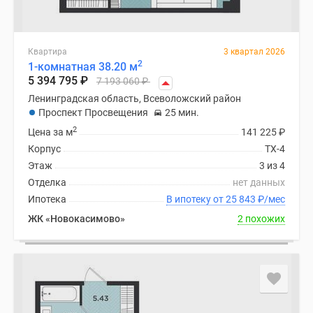
Квартира
3 квартал 2026
2
1-комнатная 38.20 м
5 394 795
₽
7 193 060
₽
Ленинградская область, Всеволожский район
Проспект Просвещения
25 мин.
2
Цена за м
141 225
₽
Корпус
ТХ-4
Этаж
3 из 4
Отделка
нет данных
Ипотека
В ипотеку от 25 843
₽
/мес
ЖК «Новокасимово»
2 похожих