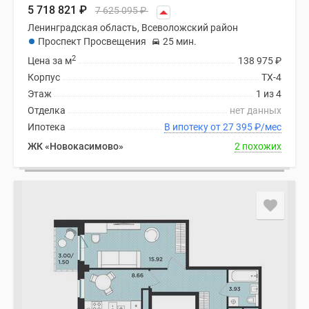
5 718 821
₽
7 625 095
₽
Ленинградская область, Всеволожский район
Проспект Просвещения
25 мин.
2
Цена за м
138 975
₽
Корпус
ТХ-4
Этаж
1 из 4
Отделка
нет данных
Ипотека
В ипотеку от 27 395
₽
/мес
ЖК «Новокасимово»
2 похожих