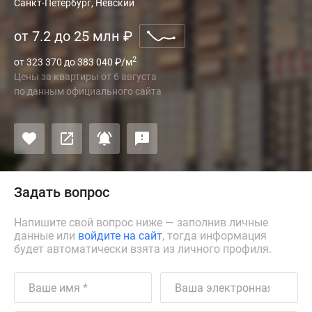
Санкт-Петербург, Невский
от 7.2 до 25 млн
₽
2
от 323 370 до 383 040
₽
/м
Цены за квартиры
от
6 августа
по данным официального сайта
Задать вопрос
Напишите свой вопрос ниже — заполнив личные
данные или
войдите на сайт
, тогда информация
будет автоматически взята из личного профиля.