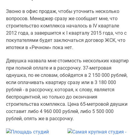
Коттеджные
Звоню в офис продаж, чтобы уточнить несколько
поселки
вопросов. Менеджер сразу же сообщает мне, что
в
строительство комплекса началось в IV квартале
ипотеку
2012 года, а завершится к I кварталу 2015 года, что с
Бизнес-
покупателями будет заключаться договор ЖСК, что
центры
ипотеки в «Речном» пока нет.
Коттеджи
Траншевая
Девушка назвала мне стоимость нескольких квартир
ипотека
при полной оплате и в рассрочку. 37-метровая
Скидки
однушка, по ее словам, обойдется в 2 150 000 рублей,
и
если оплачивать квартиру сразу или в 3 180 000
акции
рублей - в рассрочку, которая, к слову, является
Макс
беспроцентной, но только до окончания
Рассрочка
строительства комплекса. Цена 65-метровой двушки
составит либо 4 960 000 рублей, либо 5 500 000
рублей, опять же в рассрочку.