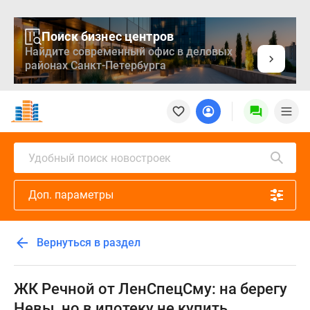
Поиск бизнес центров
Найдите современный офис в деловых
районах Санкт-Петербурга
Новостройки
Квартиры
Ипотека
Медиа
Удобный поиск новостроек
О
проекте
Доп. параметры
Контакты
Реклама
на
Вернуться в раздел
сайте
Vk
Дзен
ЖК Речной от ЛенСпецСму: на берегу
Продавцы
Невы, но в ипотеку не купить