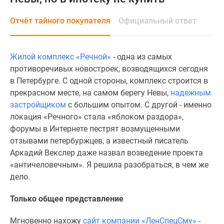
и
застройщики
Отчёт тайного покупателя
Официальный ответ
Коммерческие
помещения
Квартиры
Жилой комплекс «Речной»
- одна из самых
на
противоречивых новостроек, возводящихся сегодня
карте
в Петербурге. С одной стороны, комплекс строится в
Эксперты
прекрасном месте, на самом берегу Невы,
надежным
и
застройщиком
с большим опытом. С другой - именно
авторы
локация «Речного» стала «яблоком раздора»,
Машино-
форумы в Интернете пестрят возмущенными
места
отзывами петербуржцев, а известный писатель
Специальные
Аркадий Векслер даже назвал возведение проекта
предложения
«античеловечным». Я решила разобраться, в чем же
Апартаменты
дело.
Новостройки
на
Только общее представление
карте
4-
Мгновенно нахожу
сайт компании «ЛенСпецСму»
-