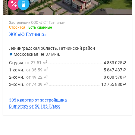
Застройщик ООО «ЛСТ Гатчина»
Строится
Есть сданные
ЖК «Ю Гатчина»
Ленинградская область, Гатчинский район
Московская
37 мин.
2
Студия
от 27.51 м
4 883 025
₽
2
1-комн.
от 35.59 м
5 847 437
₽
2
2-комн.
от 49.22 м
8 608 578
₽
2
3-комн.
от 74.09 м
12 755 880
₽
305 квартир от застройщика
В ипотеку от 58 185
₽
/мес