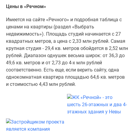
Квартиры
Цены в «Речном»
со
скидками
Имеется на сайте «Речного» и подробная таблица с
до
ценами на квартиры (раздел «Выбрать
25%
недвижимость»). Площадь студий начинается с 27
Новостройки
квадратных метров, а цена с 2,33 млн рублей. Самая
премиум-
крупная студия - 29,4 кв. метров обойдется в 2,52 млн
класса
рублей. Диапазон однушек весьма широк: от 36,3 до
Новостройки
49,6 кв. метров и от 2,73 до 4-х млн рублей
бизнес-
соответственно. Есть еще, если верить сайту, одна
класса
однокомнатная квартира площадью 64,6 кв. метров
Дома
и стоимостью 4,43 млн рублей.
и
коттеджи
Коттеджные
поселки
в
Санкт-
Петербурге