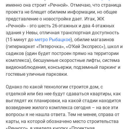
комнатные
именно она строит «Речной». Отмечаю, что страница
и
проекта не блещет обилием информации, но общее
более
представление о новостройке дает. Итак, ЖК
Готовые
«Речной» - это шесть 26-этажных и два 4-этажных
новостройки
здания у Невы, отличная транспортная доступность
3-
(15 минут до
метро Рыбацкое
), обилие магазинов
комнатные
(гипермаркет «Пятерочка», «О’Кей Экспресс»), школ и
Военная
садиков (один будет построен прямо на территории
ипотека
комплекса), бесшумные скоростные лифты, система
Покупателю
видеонаблюдения, консьержи, подземный паркинг и
Новостройки
гостевые уличные парковки.
Санкт-
Петербурга
Однако по какой технологии строится дом, с
Видеообзор
отделкой или без нее будут сдаваться квартиры, как
новостроек
выглядят их планировки, на какой стадии находится
Семейная
возведение жилого комплекса сегодня – на все эти
ипотека
вопросы я не нашла ответа. Тем не менее, справа от
Аналитика
карты, на которой обозначено место строительства
рынка
«Речного», я увидела кнопку «Проектная