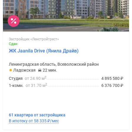
Застройщик «Ленстройтрест»
Сдан
ЖК Jaanila Drive (Янила Драйв)
Ленинградская область, Всеволожский район
Ладожская
22 мин.
2
Студия
от 24.90 м
4 895 580
₽
2
1-комн.
от 31.70 м
6 376 700
₽
61 квартира от застройщика
В ипотеку от 58 335
₽
/мес