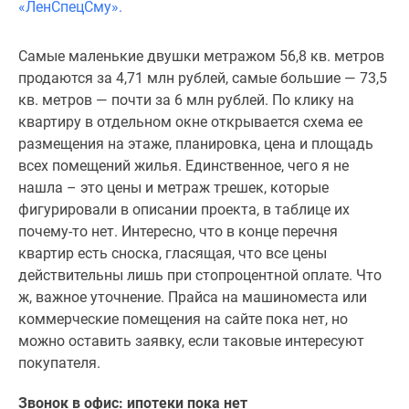
Коттеджные
поселки
в
Самые маленькие двушки метражом 56,8 кв. метров
Ленинградской
продаются за 4,71 млн рублей, самые большие — 73,5
обл
кв. метров — почти за 6 млн рублей. По клику на
Готовые
квартиру в отдельном окне открывается схема ее
коттеджные
размещения на этаже, планировка, цена и площадь
поселки
всех помещений жилья. Единственное, чего я не
Строящиеся
нашла – это цены и метраж трешек, которые
коттеджные
фигурировали в описании проекта, в таблице их
поселки
почему-то нет. Интересно, что в конце перечня
Коттеджные
квартир есть сноска, гласящая, что все цены
поселки
действительны лишь при стопроцентной оплате. Что
у
ж, важное уточнение. Прайса на машиноместа или
леса
коммерческие помещения на сайте пока нет, но
Коттеджные
можно оставить заявку, если таковые интересуют
поселки
покупателя.
у
Звонок в офис: ипотеки пока нет
водоема