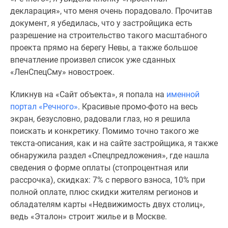
Панорамы
декларация», что меня очень порадовало. Прочитав
новостроек
документ, я убедилась, что у застройщика есть
1-
разрешение на строительство такого масштабного
комнатные
проекта прямо на берегу Невы, а также большое
Субсидированная
впечатление произвел список уже сданных
застройщиком
«ЛенСпецСму» новостроек.
Мнение
Кликнув на «Сайт объекта», я попала на
именной
эксперта
портал «Речного»
. Красивые промо-фото на весь
Студии
экран, безусловно, радовали глаз, но я решила
Ипотечный
поискать и конкретику. Помимо точно такого же
калькулятор
текста-описания, как и на сайте застройщика, я также
Новости
обнаружила раздел «Спецпредложения», где нашла
недвижимости
сведения о форме оплаты (стопроцентная или
Новостройки
рассрочка), скидках: 7% с первого взноса, 10% при
Ленинградской
полной оплате, плюс скидки жителям регионов и
области
обладателям карты «Недвижимость двух столиц»,
ИТ-
ведь «Эталон» строит жилье и в Москве.
ипотека