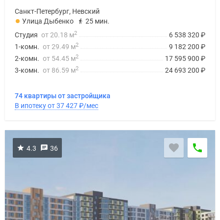
Санкт-Петербург, Невский
Улица Дыбенко
25 мин.
2
Студия
от 20.18 м
6 538 320
₽
2
1-комн.
от 29.49 м
9 182 200
₽
2
2-комн.
от 54.45 м
17 595 900
₽
2
3-комн.
от 86.59 м
24 693 200
₽
74 квартиры от застройщика
В ипотеку от 37 427
₽
/мес
4.3
36