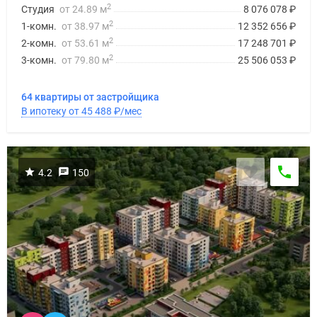
2
Студия
от 24.89 м
8 076 078
₽
2
1-комн.
от 38.97 м
12 352 656
₽
2
2-комн.
от 53.61 м
17 248 701
₽
2
3-комн.
от 79.80 м
25 506 053
₽
64 квартиры от застройщика
В ипотеку от 45 488
₽
/мес
4.2
150