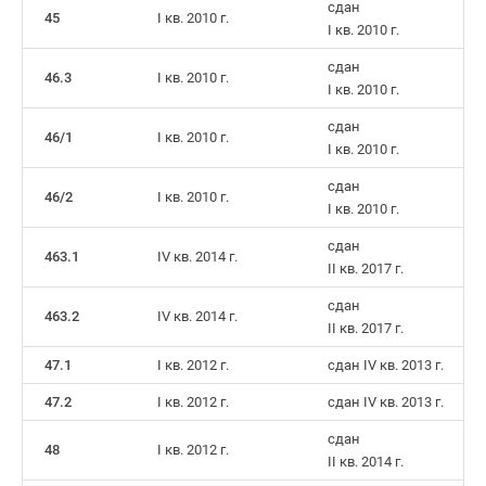
сдан
45
I кв. 2010 г.
Коттеджные
I кв. 2010 г.
поселки
сдан
в
46.3
I кв. 2010 г.
I кв. 2010 г.
ипотеку
Бизнес-
сдан
46/1
I кв. 2010 г.
I кв. 2010 г.
центры
Коттеджи
сдан
46/2
I кв. 2010 г.
Траншевая
I кв. 2010 г.
ипотека
сдан
Скидки
463.1
IV кв. 2014 г.
II кв. 2017 г.
и
сдан
акции
463.2
IV кв. 2014 г.
II кв. 2017 г.
Макс
Рассрочка
47.1
I кв. 2012 г.
сдан IV кв. 2013 г.
47.2
I кв. 2012 г.
сдан IV кв. 2013 г.
сдан
48
I кв. 2012 г.
II кв. 2014 г.