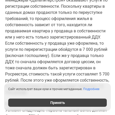
Менеджеры «Дальпитерстроя» оказывают услуги по
регистрации собственности. Поскольку квартиры в
сданных домах продаются только по переуступке
требований, то процесс оформления жилья в
собственность зависит от того, находится ли
продаваемая квартира у продавца в собственности
или у него есть только зарегистрированный ДДУ.
Если собственность у продавца уже оформлена, то
услуги по перерегистрации обойдутся в 7 000 рублей
(включая госпошлину). Если же у продавца только
ДДУ, то сначала оформляется договор цессии, он
тоже сначала должен быть зарегистрирован в
Росреестре, стоимость такой услуги составляет 5 700
рублей. После этого уже оформляется собственность,
то есть во втором случае надо будет заплатить 12
Сайт использует ваши куки и прочие метаданные.
Подробнее
700 рублей.
Принять
Можно оформить рассрочку на срок до двух лет.
Условия следующие: первоначальный взнос должен