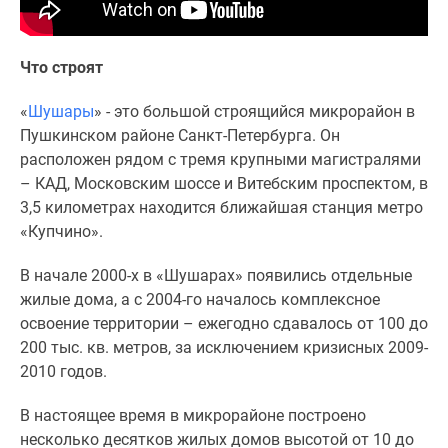
комнатные
и
более
Что строят
Готовые
новостройки
«
Шушары
» - это большой строящийся микрорайон в
3-
Пушкинском районе Санкт-Петербурга. Он
комнатные
расположен рядом с тремя крупными магистралями
Военная
– КАД, Московским шоссе и Витебским проспектом, в
ипотека
3,5 километрах находится ближайшая станция метро
Покупателю
«Купчино».
Новостройки
В начале 2000-х в «Шушарах» появились отдельные
Санкт-
жилые дома, а с 2004-го началось комплексное
Петербурга
освоение территории – ежегодно сдавалось от 100 до
Видеообзор
200 тыс. кв. метров, за исключением кризисных 2009-
новостроек
2010 годов.
Семейная
ипотека
В настоящее время в микрорайоне построено
Аналитика
несколько десятков жилых домов высотой от 10 до
рынка