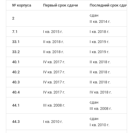
Коттеджные
№ корпуса
Первый срок сдачи
Последний срок сдачи
поселки
сдан
в
2
II кв. 2014 г.
Ленинградской
7.1
I кв. 2015 г.
I кв. 2018 г.
обл
Готовые
33.1
II кв. 2018 г.
I кв. 2019 г.
коттеджные
33.2
II кв. 2018 г.
I кв. 2019 г.
поселки
Строящиеся
40.1
IV кв. 2017 г.
II кв. 2018 г.
коттеджные
40.2
IV кв. 2017 г.
II кв. 2018 г.
поселки
Коттеджные
40.3
IV кв. 2017 г.
II кв. 2018 г.
поселки
40.4
IV кв. 2017 г.
IV кв. 2018 г.
у
сдан
леса
44.1
III кв. 2008 г.
III кв. 2008 г.
Коттеджные
поселки
сдан
44.3
I кв. 2010 г.
у
I кв. 2010 г.
водоема