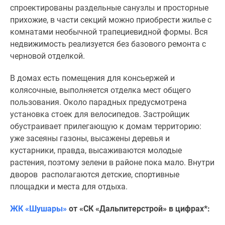
Квартиры
спроектированы раздельные санузлы и просторные
со
прихожие, в части секций можно приобрести жилье с
скидками
комнатами необычной трапециевидной формы. Вся
до
недвижимость реализуется без базового ремонта с
25%
черновой отделкой.
Новостройки
премиум-
В домах есть помещения для консьержей и
класса
колясочные, выполняется отделка мест общего
Новостройки
пользования. Около парадных предусмотрена
бизнес-
установка стоек для велосипедов. Застройщик
класса
обустраивает прилегающую к домам территорию:
Дома
уже засеяны газоны, высажены деревья и
и
кустарники, правда, высаживаются молодые
коттеджи
растения, поэтому зелени в районе пока мало. Внутри
Коттеджные
дворов располагаются детские, спортивные
поселки
площадки и места для отдыха.
в
Санкт-
ЖК «Шушары»
от «СК «Дальпитерстрой» в цифрах*:
Петербурге