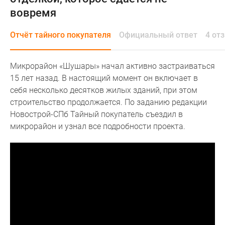
и
вовремя
застройщики
Коммерческие
Отчёт тайного покупателя
Официальный ответ
4 от
помещения
Квартиры
на
Микрорайон «Шушары» начал активно застраиваться
карте
15 лет назад. В настоящий момент он включает в
Эксперты
себя несколько десятков жилых зданий, при этом
и
строительство продолжается. По заданию редакции
авторы
Новострой-СПб Тайный покупатель съездил в
Машино-
микрорайон и узнал все подробности проекта.
места
Специальные
предложения
Апартаменты
Новостройки
на
карте
4-