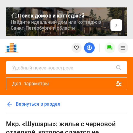
Поиск домов и коттеджей
Найдите идеальный дом или коттедж в
Санкт-Петербурге и области
Новостройки
Квартиры
Ипотека
Медиа
Удобный поиск новостроек
О
проекте
Доп. параметры
Контакты
Реклама
на
Вернуться в раздел
сайте
Vk
Дзен
Мкр. «Шушары»: жилье с черновой
Продавцы
отделкой, которое сдается не