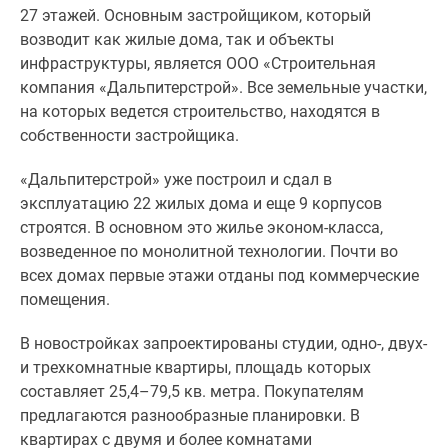
27 этажей. Основным застройщиком, который
Панорамы
возводит как жилые дома, так и объекты
новостроек
инфраструктуры, является ООО «Строительная
1-
компания «Дальпитерстрой». Все земельные участки,
комнатные
на которых ведется строительство, находятся в
Субсидированная
собственности застройщика.
застройщиком
Мнение
«Дальпитерстрой» уже построил и сдал в
эксперта
эксплуатацию 22 жилых дома и еще 9 корпусов
Студии
строятся. В основном это жилье эконом-класса,
Ипотечный
возведенное по монолитной технологии. Почти во
калькулятор
всех домах первые этажи отданы под коммерческие
Новости
помещения.
недвижимости
Новостройки
В новостройках запроектированы студии, одно-, двух-
Ленинградской
и трехкомнатные квартиры, площадь которых
области
составляет 25,4–79,5 кв. метра. Покупателям
ИТ-
предлагаются разнообразные планировки. В
ипотека
квартирах с двумя и более комнатами