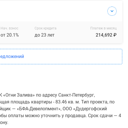
Нач. взнос
Срок кредита
Платеж в месяц
от 20.1%
до 23 лет
214,692 ₽
редложений
 «Огни Залива» по адресу Санкт-Петербург,
щая площадь квартиры - 83.46 кв. м. Тип проекта, по
ойщик — «БФА-Девелопмент», ООО «Дудергофский
обы оплаты можно уточнить у продавца. Срок сдачи — 4
ону.