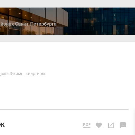
йонах Санкт-Петербурга
ры
Дома и коттеджи
Ипотека
Медиа
Консультация
ажа 3-комн. квартиры
аж