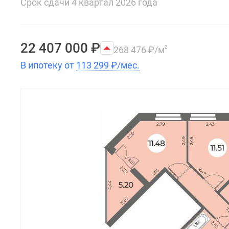
Срок сдачи 4 квартал 2026 года
22 407 000
₽
268 476
₽
/м
2
В ипотеку от
113 299
₽
/мес.