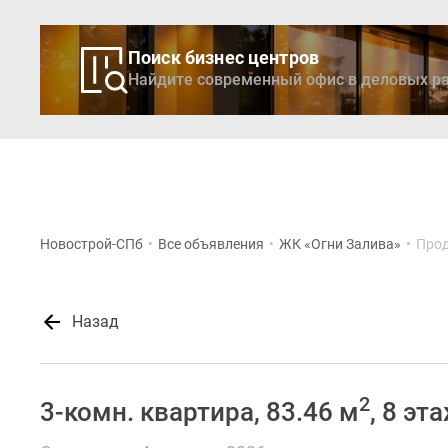
Поиск бизнес центров
Найдите современный офис в деловых ра
Новостройки
Кварти
Новострой-СПб
•
Все объявления
•
ЖК «Огни Залива»
•
Прод
Назад
2
3-комн. квартира, 83.46 м
, 8 эт