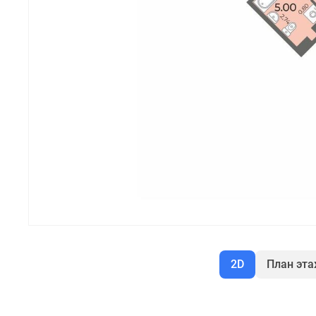
2D
План эт