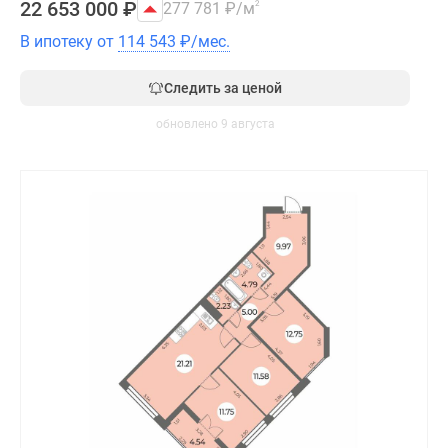
22 653 000
₽
277 781
₽
/м
2
В ипотеку от
114 543
₽
/мес.
Следить за ценой
обновлено 9 августа