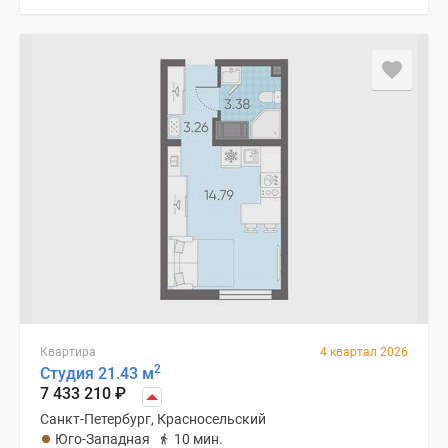
Коттеджные
поселки
в
Ленинградской
обл
Готовые
коттеджные
поселки
Строящиеся
коттеджные
поселки
Коттеджные
поселки
у
леса
Квартира
4 квартал 2026
2
Коттеджные
Студия 21.43 м
7 433 210
₽
поселки
Санкт-Петербург, Красносельский
у
Юго-Западная
10 мин.
водоема