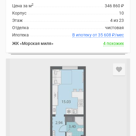
2
Цена за м
346 860
₽
Коттеджные
Корпус
10
поселки
Этаж
4 из 23
в
Отделка
чистовая
ипотеку
Ипотека
В ипотеку от 35 608
₽
/мес
Бизнес-
центры
ЖК «Морская миля»
4 похожих
Коттеджи
Траншевая
ипотека
Скидки
и
акции
Макс
Рассрочка