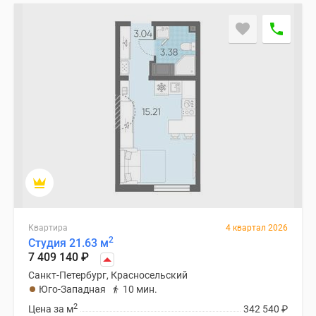
и
застройщики
Коммерческие
помещения
Квартиры
на
карте
Эксперты
и
авторы
Машино-
места
Специальные
предложения
Квартира
4 квартал 2026
Апартаменты
2
Студия 21.63 м
7 409 140
₽
Новостройки
на
Санкт-Петербург, Красносельский
Юго-Западная
10 мин.
карте
2
4-
Цена за м
342 540
₽