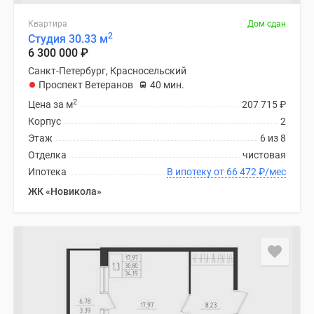
Панорамы
Квартира
Дом сдан
новостроек
2
Студия 30.33 м
1-
6 300 000
₽
комнатные
Санкт-Петербург, Красносельский
Субсидированная
Проспект Ветеранов
40 мин.
застройщиком
2
Цена за м
207 715
₽
Мнение
Корпус
2
эксперта
Этаж
6 из 8
Студии
Отделка
чистовая
Ипотечный
Ипотека
В ипотеку от 66 472
₽
/мес
калькулятор
ЖК «Новикола»
Новости
недвижимости
Новостройки
Ленинградской
области
ИТ-
ипотека