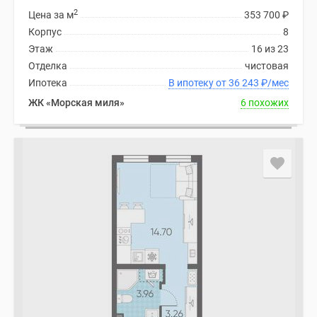
2
Цена за м
353 700
₽
Корпус
8
Этаж
16 из 23
Отделка
чистовая
Ипотека
В ипотеку от 36 243
₽
/мес
ЖК «Морская миля»
6 похожих