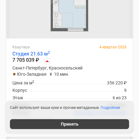
Квартира
4 квартал 2026
2
Студия 21.63 м
7 705 039
₽
Санкт-Петербург, Красносельский
Юго-Западная
10 мин.
2
Цена за м
356 220
₽
Корпус
9
Этаж
6 из 23
Отделка
чистовая
Сайт использует ваши куки и прочие метаданные.
Подробнее
Ипотека
В ипотеку от 36 910
₽
/мес
ЖК «Морская миля»
Принять