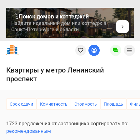
Поиск домов и коттеджей
Найдите идеальный дом или коттедж в
Санкт-Петербурге и области
Новостройки
Квартиры
Ипотека
Медиа
Квартиры у метро Ленинский
О
проспект
проекте
Контакты
Реклама
на
Срок сдачи
Комнатность
Стоимость
Площадь
Фил
сайте
Vk
1723 предложения от застройщика сортировать по:
Дзен
рекомендованным
Продавцы