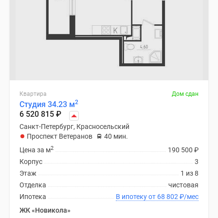
Квартиры
со
скидками
до
25%
Новостройки
премиум-
класса
Квартира
Дом сдан
Новостройки
2
Студия 34.23 м
бизнес-
6 520 815
₽
класса
Санкт-Петербург, Красносельский
Дома
Проспект Ветеранов
40 мин.
и
2
Цена за м
190 500
₽
коттеджи
Корпус
3
Коттеджные
Этаж
1 из 8
поселки
Отделка
чистовая
в
Ипотека
В ипотеку от 68 802
₽
/мес
Санкт-
ЖК «Новикола»
Петербурге