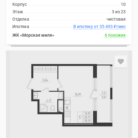
комнатные
Корпус
10
и
Этаж
3 из 23
более
Отделка
чистовая
Готовые
Ипотека
В ипотеку от 35 493
₽
/мес
новостройки
ЖК «Морская миля»
6 похожих
3-
комнатные
Военная
ипотека
Покупателю
Новостройки
Санкт-
Петербурга
Видеообзор
новостроек
Семейная
ипотека
Аналитика
рынка