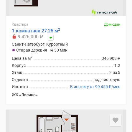
Квартира
Дом сдан
2
1-комнатная 27.25 м
9 426 000
₽
Санкт-Петербург, Курортный
Старая деревня
30 мин.
2
Цена за м
345 908
₽
Корпус
1.2
Этаж
2 из 5
Отделка
под чистовую
Ипотека
В ипотеку от 99 455
₽
/мес
ЖК «Лисино»