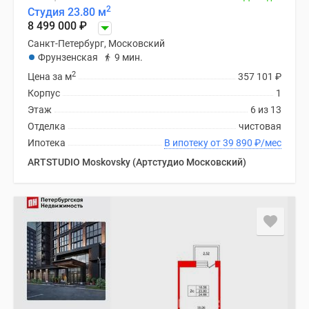
2
Студия 23.80 м
8 499 000
₽
Санкт-Петербург, Московский
Фрунзенская
9 мин.
2
Цена за м
357 101
₽
Корпус
1
Этаж
6 из 13
Отделка
чистовая
Ипотека
В ипотеку от 39 890
₽
/мес
ARTSTUDIO Moskovsky (Артстудио Московский)