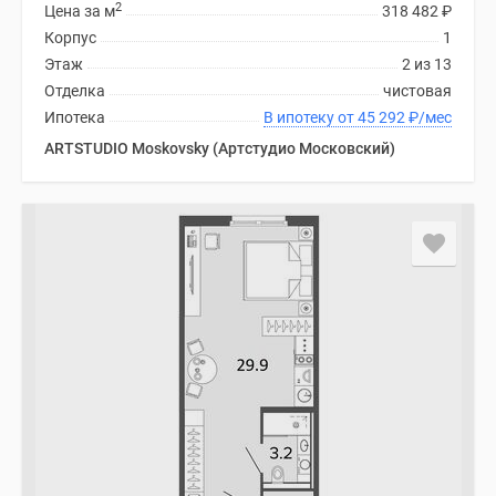
2
Цена за м
318 482
₽
Корпус
1
Этаж
2 из 13
Отделка
чистовая
Ипотека
В ипотеку от 45 292
₽
/мес
ARTSTUDIO Moskovsky (Артстудио Московский)