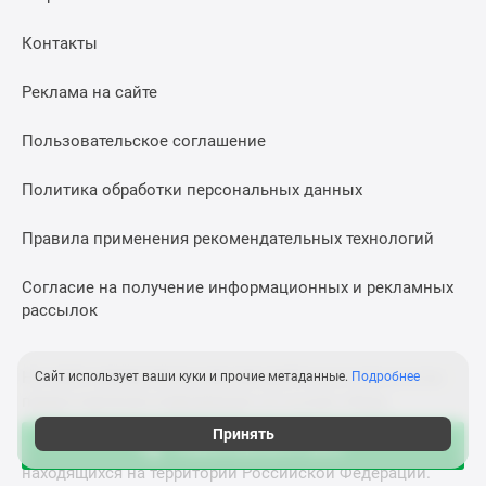
Контакты
Реклама на сайте
Пользовательское соглашение
Политика обработки персональных данных
Правила применения рекомендательных технологий
Согласие на получение информационных и рекламных
рассылок
На сайте применяются рекомендательные технологии
Сайт использует ваши куки и прочие метаданные.
Подробнее
предоставления информации на основе сбора,
систематизации и анализа сведений, относящихся к
Принять
Зафиксировать цену
предпочтениям пользователей сети «Интернет»,
находящихся на территории Российской Федерации.