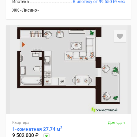
Ипотека
В ипотеку от 99 550
₽
/мес
ЖК «Лисино»
Квартира
Дом сдан
2
1-комнатная 27.74 м
9 502 000
₽