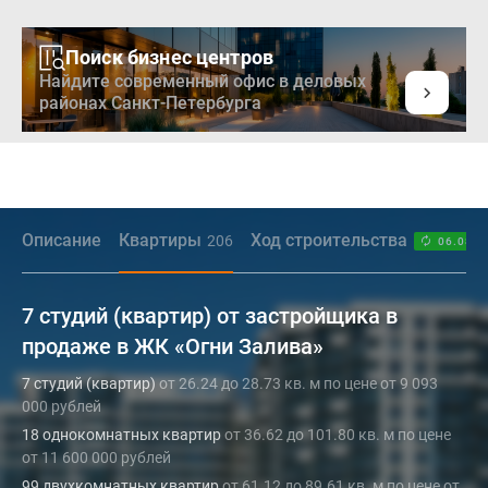
Поиск бизнес центров
Найдите современный офис в деловых
районах Санкт-Петербурга
Описание
Квартиры
Ход строительства
206
06.08.2
7 студий (квартир) от застройщика в
продаже в ЖК «Огни Залива»
7 студий (квартир)
от 26.24 до 28.73 кв. м по цене от 9 093
000 рублей
18 однокомнатных квартир
от 36.62 до 101.80 кв. м по цене
от 11 600 000 рублей
99 двухкомнатных квартир
от 61.12 до 89.61 кв. м по цене от