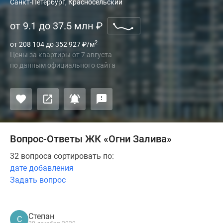
Санкт-Петербург, Красносельский
от 9.1 до 37.5 млн
₽
2
от 208 104 до 352 927
₽
/м
Цены за квартиры
от
7 августа
по данным официального сайта
Вопрос-Ответы ЖК «Огни Залива»
32 вопроса сортировать по:
дате добавления
Задать вопрос
Степан
С